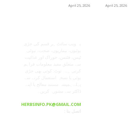
April 25, 2026
April 25, 2026
معلومات عنا
تابعنا
یہ ویب سائٹ ہر قسم کی جڑی
بوٹیوں، بیماریوں، صحت، بیوٹی
ٹپس، فٹنس، خوراک اور غذائیت
سے متعلق مفید معلومات فراہم
کرتی ہے۔ نوٹ: کوئی بھی جڑی
بوٹی یا نسخہ استعمال کرنے سے
پہلے ہمیشہ مستند معالج یا اپنے
ڈاکٹر سے مشورہ کریں۔
HERBSINFO.PK@GMAIL.COM
: اتصل بنا