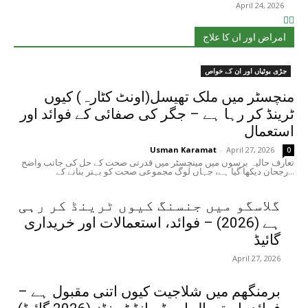
April 24, 2026
امراض اور ان کا علاج
جڑی بوٹیاں اور ان کے خواص
منچسٹر میں ملک تھیسل(اونٹ کٹارہ) کیوں
ٹرینڈ کر رہا ہے – جگر کی صفائی کے فوائد اور
استعمال
Usman Karamat
-
April 27, 2026
0
تعارف حالیہ برسوں میں مینچسٹر میں قدرتی صحت کے حل کی جانب واضح
رجحان دیکھا گیا ہے، جہاں لوگ مجموعی صحت کو بہتر بنانے کے...
گلاسگو میں جنسنگ کیوں ٹرینڈ کر رہی
ہے (2026) – فوائد، استعمالات اور خریداری
گائیڈ
April 27, 2026
برمنگھم میں شلاجیت کیوں اتنی مقبول ہے –