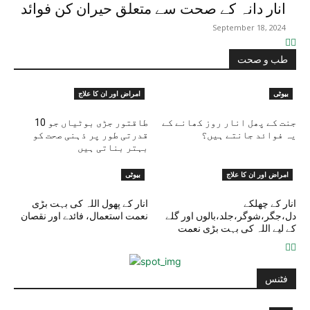
انار دانہ کے صحت سے متعلق حیران کن فوائد
September 18, 2024
طب و صحت
بیوٹی
امراض اور ان کا علاج
جنت کے پھل انار روز کھانے کے
10 طاقتور جڑی بوٹیاں جو
یہ فوائد جانتے ہیں؟
قدرتی طور پر ذہنی صحت کو
بہتر بناتی ہیں
امراض اور ان کا علاج
بیوٹی
انار کے چھلکے
انار کے پھول اللہ کی بہت بڑی
دل،جگر،شوگر،جلد،بالوں اور گلے
نعمت استعمال، فائدے اور نقصان
کے لیے اللہ کی بہت بڑی نعمت
فٹنس