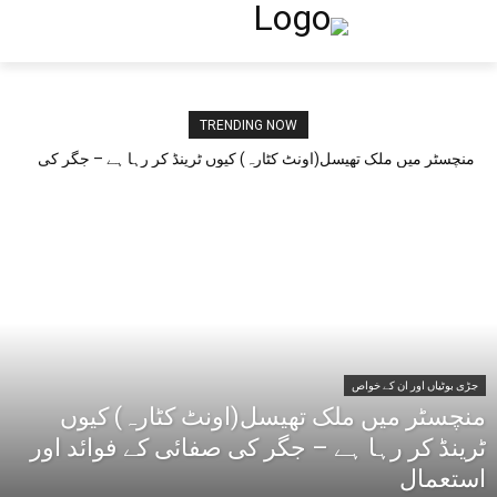
TRENDING NOW
منچسٹر میں ملک تھیسل(اونٹ کٹارہ) کیوں ٹرینڈ کر رہا ہے – جگر کی
صفائی کے فوائد اور استعمال
جڑی بوٹیاں اور ان کے خواص
منچسٹر میں ملک تھیسل(اونٹ کٹارہ) کیوں
ٹرینڈ کر رہا ہے – جگر کی صفائی کے فوائد اور
استعمال