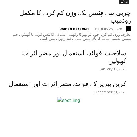
بیوٹی
چربی سے فِٹنس تک: وزن کم کرنے کا مکمل
روڈمیپ
Usman Karamat
-
February 23, 2026
0
تعارف وزن کم کرنا خود کو بھوکا رکھنے، انتہائی ڈائٹس کرنے یا گھنٹوں جم
میں پسینہ بہانے کا نام نہیں ہے۔ پائیدار وزن میں کمی...
سلاجیت: فوائد، استعمال اور مضر اثرات
کھولیں
January 12, 2026
کرین بیریز کے فوائد، مضر اثرات اور استعمال
December 31, 2025
اختيارات المحرر
منشورات شائعة
فئة شعبية