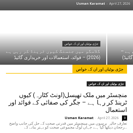
Usman Karamat
-
April 27, 2026
جڑی بوٹیاں اور ان کے خواص
 ہے –
گلاسگو میں جنسنگ کیوں ٹرینڈ کر رہی ہے
(2026) – فوائد، استعمالات اور خریداری گائیڈ
جڑی بوٹیاں اور ان کے خواص
جڑی بوٹیاں اور ان کے خواص
منچسٹر میں ملک تھیسل(اونٹ کٹارہ) کیوں
ٹرینڈ کر رہا ہے – جگر کی صفائی کے فوائد اور
استعمال
Usman Karamat
-
April 27, 2026
0
تعارف حالیہ برسوں میں مینچسٹر میں قدرتی صحت کے حل کی جانب واضح
رجحان دیکھا گیا ہے، جہاں لوگ مجموعی صحت کو بہتر بنانے کے...