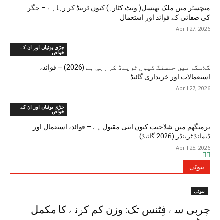
منچسٹر میں ملک تھیسل(اونٹ کٹارہ) کیوں ٹرینڈ کر رہا ہے – جگر
کی صفائی کے فوائد اور استعمال
April 27, 2026
جڑی بوٹیاں اور ان کے
خواص
گلاسگو میں جنسنگ کیوں ٹرینڈ کر رہی ہے (2026) – فوائد،
استعمالات اور خریداری گائیڈ
April 27, 2026
جڑی بوٹیاں اور ان کے
خواص
برمنگھم میں شلاجیت کیوں اتنی مقبول ہے – فوائد، استعمال اور
ڈیمانڈ ٹرینڈز (2026 گائیڈ)
April 25, 2026
بیوٹی
بیوٹی
چربی سے فِٹنس تک: وزن کم کرنے کا مکمل