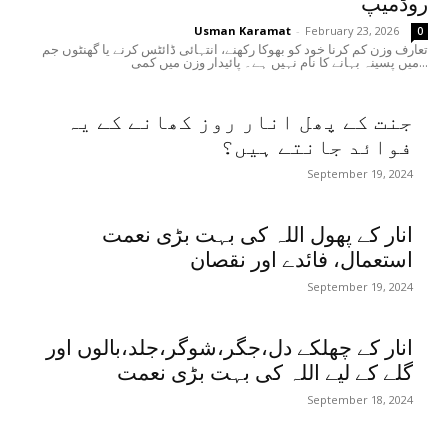
روڈمیپ
Usman Karamat
-
February 23, 2026
0
تعارف وزن کم کرنا خود کو بھوکا رکھنے، انتہائی ڈائٹس کرنے یا گھنٹوں جم
میں پسینہ بہانے کا نام نہیں ہے۔ پائیدار وزن میں کمی...
جنت کے پھل انار روز کھانے کے یہ
فوائد جانتے ہیں؟
September 19, 2024
انار کے پھول اللہ کی بہت بڑی نعمت
استعمال، فائدے اور نقصان
September 19, 2024
انار کے چھلکے دل،جگر،شوگر،جلد،بالوں اور
گلے کے لیے اللہ کی بہت بڑی نعمت
September 18, 2024