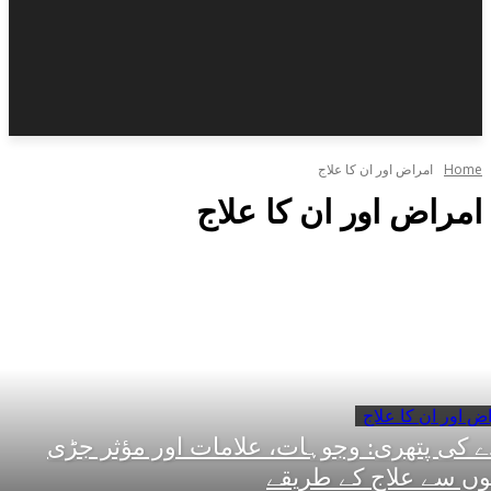
Home
امراض اور ان کا علاج
امراض اور ان کا علاج
ض اور ان کا علاج
ے کی پتھری: وجوہات، علامات اور مؤثر جڑی
یوں سے علاج کے طریقے