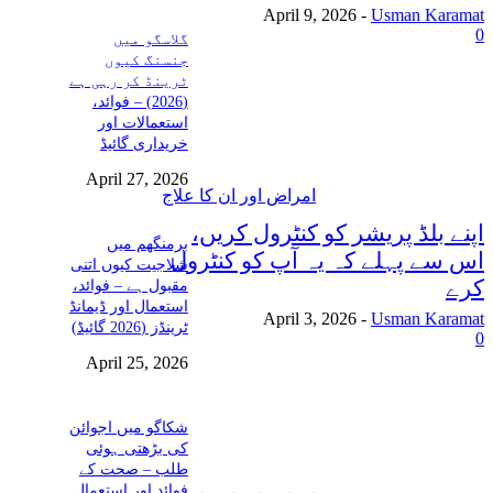
April 9, 2026
-
Usman Karamat
0
گلاسگو میں
جنسنگ کیوں
ٹرینڈ کر رہی ہے
(2026) – فوائد،
استعمالات اور
خریداری گائیڈ
April 27, 2026
امراض اور ان کا علاج
اپنے بلڈ پریشر کو کنٹرول کریں،
برمنگھم میں
اس سے پہلے کہ یہ آپ کو کنٹرول
شلاجیت کیوں اتنی
کرے
مقبول ہے – فوائد،
استعمال اور ڈیمانڈ
April 3, 2026
-
Usman Karamat
ٹرینڈز (2026 گائیڈ)
0
April 25, 2026
شکاگو میں اجوائن
کی بڑھتی ہوئی
طلب – صحت کے
فوائد اور استعمال