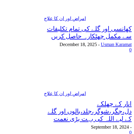
امراض اور ان کا علاج
کھانسی اور گلے کی تمام تکلیفات
سے مکمل چھٹکارہ حاصل کریں
December 18, 2025
-
Usman Karamat
0
امراض اور ان کا علاج
انار کے چھلکے
دل،جگر،شوگر،جلد،بالوں اور گلے
کے لیے اللہ کی بہت بڑی نعمت
September 18, 2024
-
0