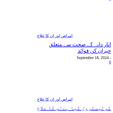
امراض اور ان کا علاج
انار دانہ کے صحت سے متعلق
حیران کن فوائد
September 18, 2024
-
0
امراض اور ان کا علاج
کولیسٹرول کیا ہےاس کا علاج