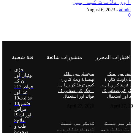
اور علامات کیا ہیں
August 6, 2023
-
admin
0
اختيارات المحرر
منشورات شائعة
فئة شعبية
جڑی
سٹر میں ملک
منچسٹر میں ملک
بوٹیاں اور
سل(اونٹ کٹارہ)
تھیسل(اونٹ کٹارہ)
ان کے
ں ٹرینڈ کر رہا ہے
کیوں ٹرینڈ کر رہا ہے
خواص
217
گر کی صفائی کے
– جگر کی صفائی کے
غذا اور
ئد اور استعمال
فوائد اور استعمال
غذائیت
19
فٹنس
10
April 27, 2026
April 27, 2
امراض
اور ان کا
علاج
8
سگو میں جنسنگ
گلاسگو میں جنسنگ
طب و
ں ٹرینڈ کر رہی
کیوں ٹرینڈ کر رہی
صحت
8