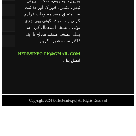
بوٹیوں، بیماریوں، صحت، بیوٹی
ٹپس، فٹنس، خوراک اور غذائیت
سے متعلق مفید معلومات فراہم
کرتی ہے۔ نوٹ: کوئی بھی جڑی
بوٹی یا نسخہ استعمال کرنے سے
پہلے ہمیشہ مستند معالج یا اپنے
ڈاکٹر سے مشورہ کریں۔
HERBSINFO.PK@GMAIL.COM
: اتصل بنا
Copyright 2024 © Herbsinfo.pk | All Rights Reserved