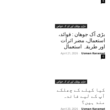
0
جڑی بوٹیاں اور ان کے خواص
بڑی آک جوھان : فوائد،
استعمال، مضر اثرات
اور طریقہ استعمال
April 21, 2026
-
Usman Karamat
0
جڑی بوٹیاں اور ان کے خواص
کیا کیلے کے چھلکے
آپ کے لیے فائدہ
مند ہیں؟
April 20, 2026
-
Usman Karamat