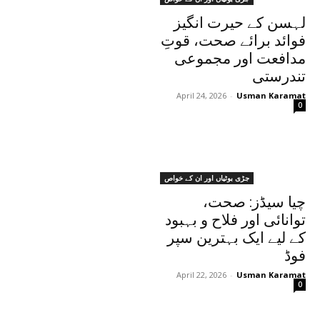
لہسن کے حیرت انگیز
فوائد برائے صحت، قوتِ
مدافعت اور مجموعی
تندرستی
April 24, 2026
-
Usman Karamat
0
جڑی بوٹیاں اور ان کے خواص
چیا سیڈز: صحت،
توانائی اور فلاح و بہبود
کے لیے ایک بہترین سپر
فوڈ
April 22, 2026
-
Usman Karamat
0