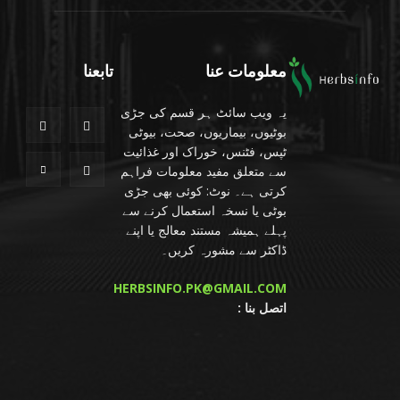
معلومات عنا
تابعنا
یہ ویب سائٹ ہر قسم کی جڑی
بوٹیوں، بیماریوں، صحت، بیوٹی
ٹپس، فٹنس، خوراک اور غذائیت
سے متعلق مفید معلومات فراہم
کرتی ہے۔ نوٹ: کوئی بھی جڑی
بوٹی یا نسخہ استعمال کرنے سے
پہلے ہمیشہ مستند معالج یا اپنے
ڈاکٹر سے مشورہ کریں۔
HERBSINFO.PK@GMAIL.COM
: اتصل بنا