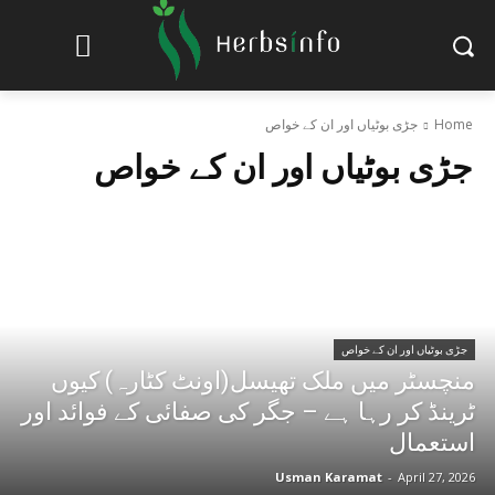
Home
جڑی بوٹیاں اور ان کے خواص
جڑی بوٹیاں اور ان کے خواص
جڑی بوٹیاں اور ان کے خواص
منچسٹر میں ملک تھیسل(اونٹ کٹارہ) کیوں
ٹرینڈ کر رہا ہے – جگر کی صفائی کے فوائد اور
استعمال
Usman Karamat
-
April 27, 2026