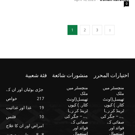
0
1
2
3
اختيارات المحرر
منشورات شائعة
فئة شعبية
منچسٹر میں
منچسٹر میں
جڑی بوٹیاں اور ان کے
ملک
ملک
217
خواص
تھیسل(اونٹ
تھیسل(اونٹ
کٹارہ) کیوں
کٹارہ) کیوں
19
غذا اور غذائیت
ٹرینڈ کر رہا
ٹرینڈ کر رہا
10
فٹنس
ہے – جگر کی
ہے – جگر کی
صفائی کے
صفائی کے
امراض اور ان کا علاج
فوائد اور
فوائد اور
استعمال
استعمال
8
8
طب و صحت