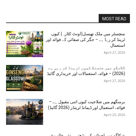
MOST READ
منچسٹر میں ملک تھیسل(اونٹ کٹارہ) کیوں
ٹرینڈ کر رہا ہے – جگر کی صفائی کے فوائد اور
استعمال
April 27, 2026
گلاسگو میں جنسنگ کیوں ٹرینڈ کر رہی ہے
(2026) – فوائد، استعمالات اور خریداری گائیڈ
April 27, 2026
برمنگھم میں شلاجیت کیوں اتنی مقبول ہے –
فوائد، استعمال اور ڈیمانڈ ٹرینڈز (2026 گائیڈ)
April 25, 2026
شکاگو میں اجوائن کی بڑھتی ہوئی طلب –