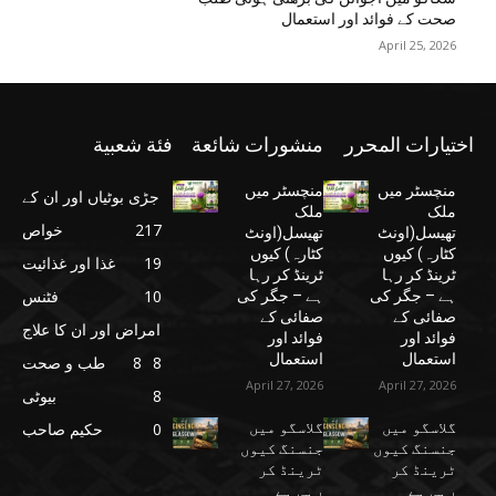
صحت کے فوائد اور استعمال
April 25, 2026
اختيارات المحرر
منشورات شائعة
فئة شعبية
منچسٹر میں
منچسٹر میں
جڑی بوٹیاں اور ان کے
ملک
ملک
217
خواص
تھیسل(اونٹ
تھیسل(اونٹ
کٹارہ) کیوں
کٹارہ) کیوں
19
غذا اور غذائیت
ٹرینڈ کر رہا
ٹرینڈ کر رہا
10
فٹنس
ہے – جگر کی
ہے – جگر کی
صفائی کے
صفائی کے
امراض اور ان کا علاج
فوائد اور
فوائد اور
استعمال
استعمال
8
8
طب و صحت
April 27, 2026
April 27, 2026
8
بیوٹی
گلاسگو میں
گلاسگو میں
0
حکیم صاحب
جنسنگ کیوں
جنسنگ کیوں
ٹرینڈ کر
ٹرینڈ کر
رہی ہے
رہی ہے