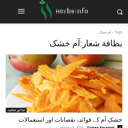
Tags
آم خشک
بطاقة شعار:
آم خشک
غذا اور غذائیت
خشک آم کے فوائد، نقصانات اور استعمالات
January 8, 2026
-
Usman Karamat
0