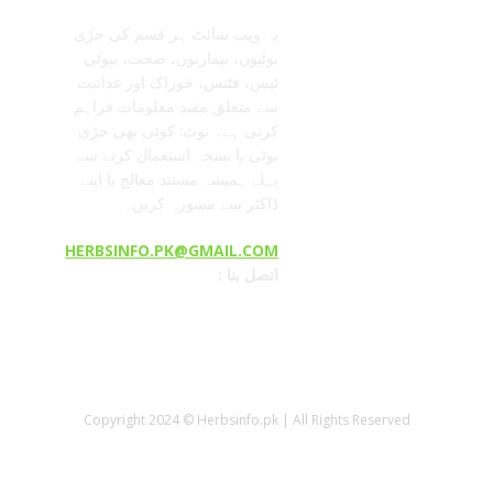
یہ ویب سائٹ ہر قسم کی جڑی
بوٹیوں، بیماریوں، صحت، بیوٹی
ٹپس، فٹنس، خوراک اور غذائیت
سے متعلق مفید معلومات فراہم
کرتی ہے۔ نوٹ: کوئی بھی جڑی
بوٹی یا نسخہ استعمال کرنے سے
پہلے ہمیشہ مستند معالج یا اپنے
ڈاکٹر سے مشورہ کریں۔
HERBSINFO.PK@GMAIL.COM
: اتصل بنا
Copyright 2024 © Herbsinfo.pk | All Rights Reserved