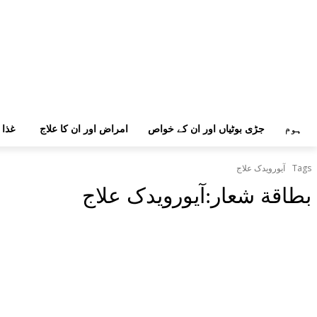
ہوم
جڑی بوٹیاں اور ان کے خواص
امراض اور ان کا علاج
غذا 
Tags
آیورویدک علاج
بطاقة شعار:
آیورویدک علاج