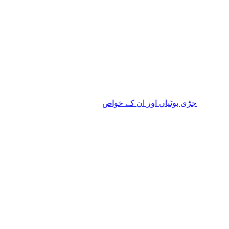
جڑی بوٹیاں اور ان کے خواص