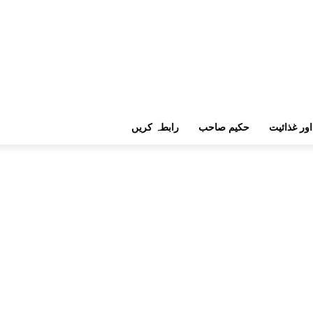
اور غذائیت
حکیم صاحب
رابطہ کریں