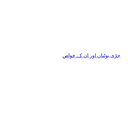
جڑی بوٹیاں اور ان کے خواص