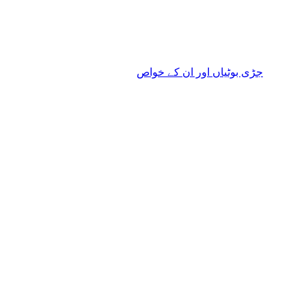
جڑی بوٹیاں اور ان کے خواص