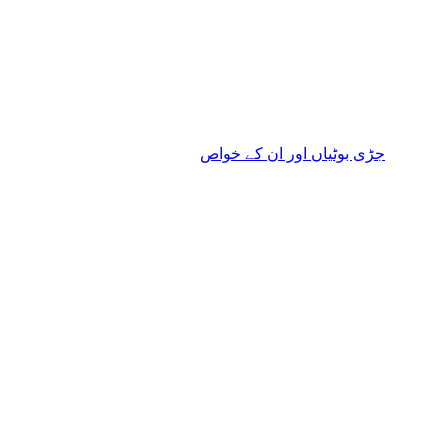
جڑی بوٹیاں اور ان کے خواص