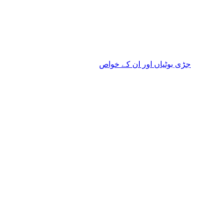
جڑی بوٹیاں اور ان کے خواص