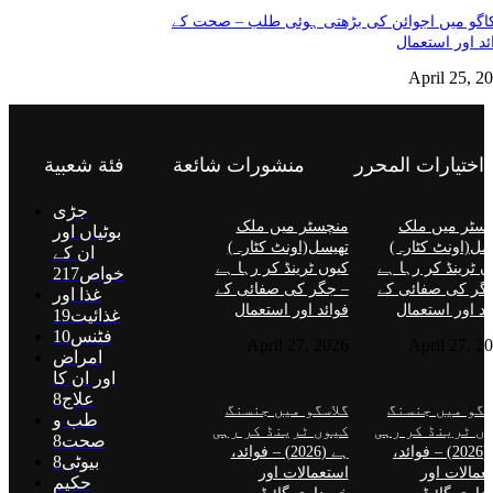
گو میں اجوائن کی بڑھتی ہوئی طلب – صحت کے
ئد اور استعمال
April 25, 2
اختيارات المحرر
منشورات شائعة
فئة شعبية
جڑی
سٹر میں ملک
منچسٹر میں ملک
بوٹیاں اور
سل(اونٹ کٹارہ)
تھیسل(اونٹ کٹارہ)
ان کے
ں ٹرینڈ کر رہا ہے
کیوں ٹرینڈ کر رہا ہے
خواص
217
گر کی صفائی کے
– جگر کی صفائی کے
غذا اور
ئد اور استعمال
فوائد اور استعمال
غذائیت
19
فٹنس
10
April 27, 2026
April 27, 2
امراض
اور ان کا
علاج
8
سگو میں جنسنگ
گلاسگو میں جنسنگ
طب و
ں ٹرینڈ کر رہی
کیوں ٹرینڈ کر رہی
صحت
8
ہے (2026) – فوائد،
ہے (2026) – فوائد،
بیوٹی
8
عمالات اور
استعمالات اور
حکیم