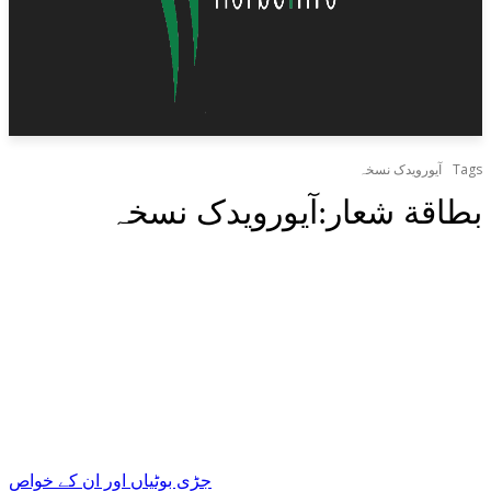
Tags
آیورویدک نسخہ
بطاقة شعار:
آیورویدک نسخہ
جڑی بوٹیاں اور ان کے خواص