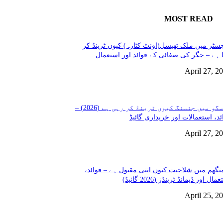
MOST READ
سٹر میں ملک تھیسل(اونٹ کٹارہ) کیوں ٹرینڈ کر
 ہے – جگر کی صفائی کے فوائد اور استعمال
April 27, 2
گلاسگو میں جنسنگ کیوں ٹرینڈ کر رہی ہے (2026) –
ئد، استعمالات اور خریداری گائیڈ
April 27, 2
نگھم میں شلاجیت کیوں اتنی مقبول ہے – فوائد،
مال اور ڈیمانڈ ٹرینڈز (2026 گائیڈ)
April 25, 2