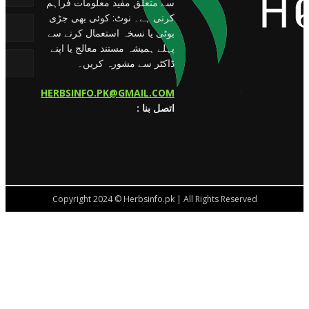
سے متعلق مفید معلومات فراہم
کرتی ہے۔ نوٹ: کوئی بھی جڑی
بوٹی یا نسخہ استعمال کرنے سے
پہلے ہمیشہ مستند معالج یا اپنے
ڈاکٹر سے مشورہ کریں۔
HERBSINFO.PK@GMAIL.COM
: اتصل بنا
Copyright 2024 © Herbsinfo.pk | All Rights Reserved