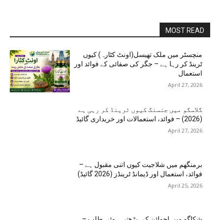
MOST READ
منچسٹر میں ملک تھیسل(اونٹ کٹارہ) کیوں
ٹرینڈ کر رہا ہے – جگر کی صفائی کے فوائد اور
استعمال
April 27, 2026
گلاسگو میں جنسنگ کیوں ٹرینڈ کر رہی ہے
(2026) – فوائد، استعمالات اور خریداری گائیڈ
April 27, 2026
برمنگھم میں شلاجیت کیوں اتنی مقبول ہے –
فوائد، استعمال اور ڈیمانڈ ٹرینڈز (2026 گائیڈ)
April 25, 2026
شکاگو میں اجوائن کی بڑھتی ہوئی طلب –