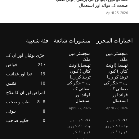
صحت کے فوائد اور استعمال
April 25, 2026
اختيارات المحرر
منشورات شائعة
فئة شعبية
منچسٹر میں
منچسٹر میں
جڑی بوٹیاں اور ان کے
ملک
ملک
217
خواص
تھیسل(اونٹ
تھیسل(اونٹ
کٹارہ) کیوں
کٹارہ) کیوں
19
غذا اور غذائیت
ٹرینڈ کر رہا
ٹرینڈ کر رہا
10
فٹنس
ہے – جگر کی
ہے – جگر کی
صفائی کے
صفائی کے
امراض اور ان کا علاج
فوائد اور
فوائد اور
استعمال
استعمال
8
8
طب و صحت
April 27, 2026
April 27, 2026
8
بیوٹی
گلاسگو میں
گلاسگو میں
0
حکیم صاحب
جنسنگ کیوں
جنسنگ کیوں
ٹرینڈ کر
ٹرینڈ کر
رہی ہے
رہی ہے