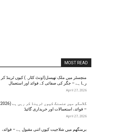
MOST READ
منچسٹر میں ملک تھیسل(اونٹ کٹارہ) کیوں ٹرینڈ کر
رہا ہے – جگر کی صفائی کے فوائد اور استعمال
April 27, 2026
گلاسگو می
– فوائد، استعمالات اور خریداری گائیڈ
April 27, 2026
برمنگھم میں شلاجیت کیوں اتنی مقبول ہے – فوائد،