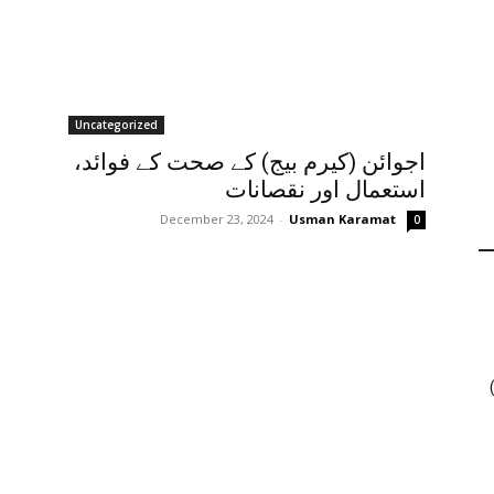
Uncategorized
اجوائن (کیرم بیج) کے صحت کے فوائد،
استعمال اور نقصانات
December 23, 2024
-
Usman Karamat
0
ں جنسنگ کیوں ٹرینڈ کر رہی ہے (2026)