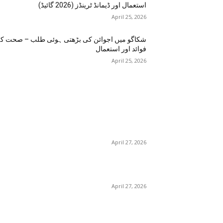
استعمال اور ڈیمانڈ ٹرینڈز (2026 گائیڈ)
April 25, 2026
شکاگو میں اجوائن کی بڑھتی ہوئی طلب – صحت ک
فوائد اور استعمال
April 25, 2026
اختيارات المحرر
منچسٹر میں ملک تھیسل(اونٹ کٹارہ) کیوں ٹرینڈ کر
رہا ہے – جگر کی صفائی کے فوائد اور استعمال
April 27, 2026
گلاسگو می
– فوائد، استعمالات اور خریداری گائیڈ
April 27, 2026
برمنگھم میں شلاجیت کیوں اتنی مقبول ہے – فوائد،
استعمال اور ڈیمانڈ ٹرینڈز (2026 گائیڈ)