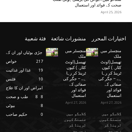
صحت کے فوائد اور استعمال
April 25, 2026
اختيارات المحرر
منشورات شائعة
فئة شعبية
منچسٹر میں
منچسٹر میں
جڑی بوٹیاں اور ان کے
ملک
ملک
217
خواص
تھیسل(اونٹ
تھیسل(اونٹ
کٹارہ) کیوں
کٹارہ) کیوں
19
غذا اور غذائیت
ٹرینڈ کر رہا
ٹرینڈ کر رہا
10
فٹنس
ہے – جگر کی
ہے – جگر کی
صفائی کے
صفائی کے
امراض اور ان کا علاج
فوائد اور
فوائد اور
استعمال
استعمال
8
8
طب و صحت
April 27, 2026
April 27, 2026
8
بیوٹی
گلاسگو میں
گلاسگو میں
0
حکیم صاحب
جنسنگ کیوں
جنسنگ کیوں
ٹرینڈ کر
ٹرینڈ کر
رہی ہے
رہی ہے