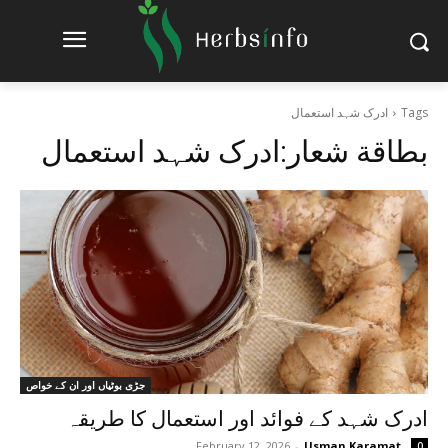
Tags
ادرک شہد استعمال
بطاقة شعار:
ادرک شہد استعمال
جڑی بوٹیاں اور ان کے خواص
ادرک شہد کے فوائد اور استعمال کا طریقہ
February 12, 2026
-
Usman Karamat
0