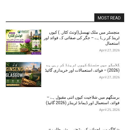
MOST READ
منچسٹر میں ملک تھیسل(اونٹ کٹارہ) کیوں
ٹرینڈ کر رہا ہے – جگر کی صفائی کے فوائد اور
استعمال
April 27, 2026
گلاسگو میں جنسنگ کیوں ٹرینڈ کر رہی ہے
(2026) – فوائد، استعمالات اور خریداری گائیڈ
April 27, 2026
برمنگھم میں شلاجیت کیوں اتنی مقبول ہے –
فوائد، استعمال اور ڈیمانڈ ٹرینڈز (2026 گائیڈ)
April 25, 2026
شکاگو میں اجوائن کی بڑھتی ہوئی طلب –