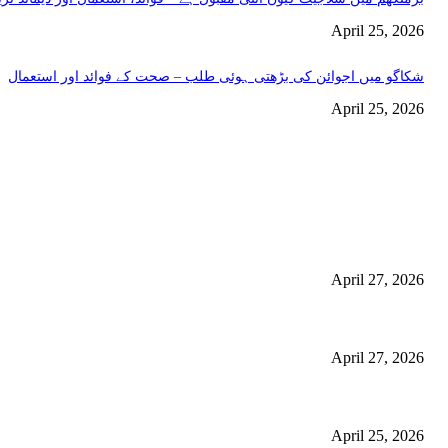
April 25, 2026
شکاگو میں اجوائن کی بڑھتی ہوئی طلب – صحت کے فوائد اور استعمال
April 25, 2026
اختيارات المحرر
منچسٹر میں ملک تھیسل(اونٹ کٹارہ) کیوں ٹرینڈ کر رہا ہے – جگر کی صفا
استعمال
April 27, 2026
گلاسگو میں جنسنگ کیوں ٹرینڈ کر رہی ہے (2026) – فوائد، استعمالات اور خریداری گائیڈ
April 27, 2026
برمنگھم میں شلاجیت کیوں اتنی مقبول ہے – فوائد، استعمال اور ڈیمانڈ ٹرینڈز (2026 گ
April 25, 2026