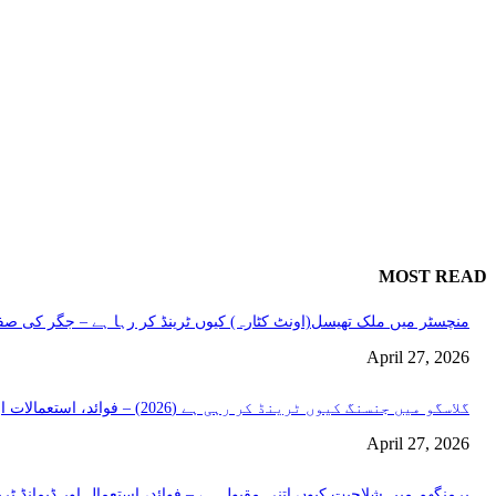
MOST READ
منچسٹر میں ملک تھیسل(اونٹ کٹارہ) کیوں ٹرینڈ کر رہا ہے – جگر کی صفا
April 27, 2026
گلاسگو میں جنسنگ کیوں ٹرینڈ کر رہی ہے (2026) – فوائد، استعمالات اور خریداری گائیڈ
April 27, 2026
برمنگھم میں شلاجیت کیوں اتنی مقبول ہے – فوائد، استعمال اور ڈیمانڈ ٹرینڈز (2026 گ