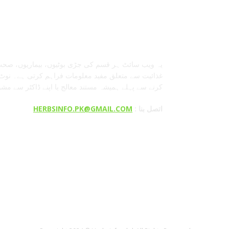
معلومات عنا
یہ ویب سائٹ ہر قسم کی جڑی بوٹیوں، بیماریوں، صحت
غذائیت سے متعلق مفید معلومات فراہم کرتی ہے۔ نوٹ:
کرنے سے پہلے ہمیشہ مستند معالج یا اپنے ڈاکٹر سے مش
: اتصل بنا
HERBSINFO.PK@GMAIL.COM