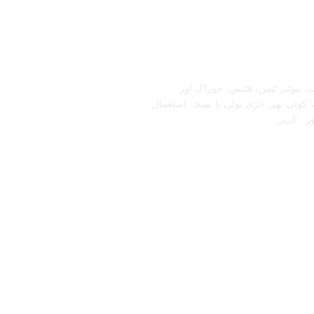
تابعنا
، بیوٹی ٹپس، فٹنس، خوراک اور
 کوئی بھی جڑی بوٹی یا نسخہ استعمال
ورہ کریں۔