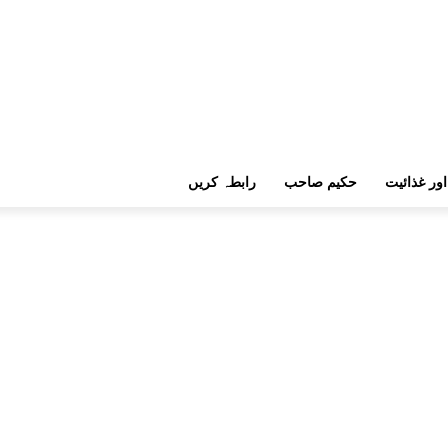
اور غذائیت
حکیم صاحب
رابطہ کریں