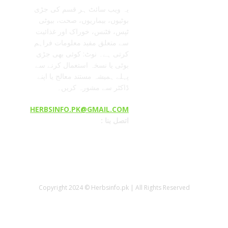
یہ ویب سائٹ ہر قسم کی جڑی
بوٹیوں، بیماریوں، صحت، بیوٹی
ٹپس، فٹنس، خوراک اور غذائیت
سے متعلق مفید معلومات فراہم
کرتی ہے۔ نوٹ: کوئی بھی جڑی
بوٹی یا نسخہ استعمال کرنے سے
پہلے ہمیشہ مستند معالج یا اپنے
ڈاکٹر سے مشورہ کریں۔
HERBSINFO.PK@GMAIL.COM
: اتصل بنا
Copyright 2024 © Herbsinfo.pk | All Rights Reserved