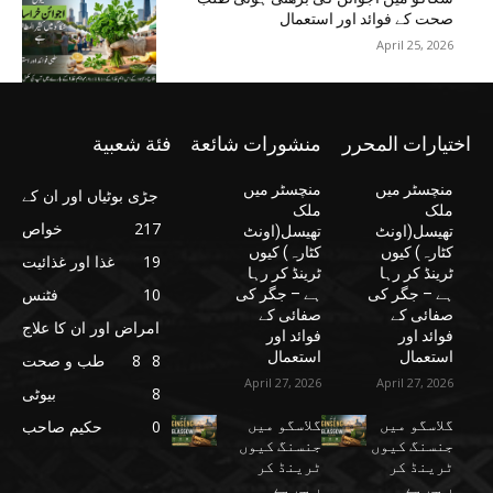
صحت کے فوائد اور استعمال
April 25, 2026
اختيارات المحرر
منشورات شائعة
فئة شعبية
منچسٹر میں
منچسٹر میں
جڑی بوٹیاں اور ان کے
ملک
ملک
217
خواص
تھیسل(اونٹ
تھیسل(اونٹ
کٹارہ) کیوں
کٹارہ) کیوں
19
غذا اور غذائیت
ٹرینڈ کر رہا
ٹرینڈ کر رہا
10
فٹنس
ہے – جگر کی
ہے – جگر کی
صفائی کے
صفائی کے
امراض اور ان کا علاج
فوائد اور
فوائد اور
استعمال
استعمال
8
8
طب و صحت
April 27, 2026
April 27, 2026
8
بیوٹی
گلاسگو میں
گلاسگو میں
0
حکیم صاحب
جنسنگ کیوں
جنسنگ کیوں
ٹرینڈ کر
ٹرینڈ کر
رہی ہے
رہی ہے