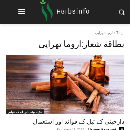
Tags
اروما تھراپی
بطاقة شعار:
اروما تھراپی
جڑی بوٹیاں اور ان کے خواص
دارچینی کے تیل کے فوائد اور استعمال
February 19, 2026
-
Usman Karamat
0