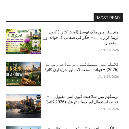
MOST READ
منچسٹر میں ملک تھیسل(اونٹ کٹارہ) کیوں
ٹرینڈ کر رہا ہے – جگر کی صفائی کے فوائد اور
استعمال
April 27, 2026
گلاسگو میں جنسنگ کیوں ٹرینڈ کر رہی ہے
(2026) – فوائد، استعمالات اور خریداری گائیڈ
April 27, 2026
برمنگھم میں شلاجیت کیوں اتنی مقبول ہے –
فوائد، استعمال اور ڈیمانڈ ٹرینڈز (2026 گائیڈ)
April 25, 2026
شکاگو میں اجوائن کی بڑھتی ہوئی طلب –