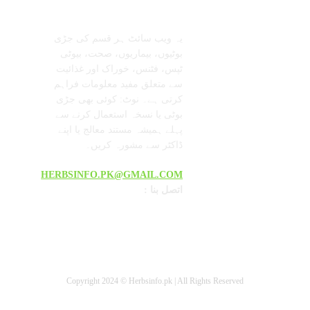
معلومات عنا
تابعنا
یہ ویب سائٹ ہر قسم کی جڑی
بوٹیوں، بیماریوں، صحت، بیوٹی
ٹپس، فٹنس، خوراک اور غذائیت
سے متعلق مفید معلومات فراہم
کرتی ہے۔ نوٹ: کوئی بھی جڑی
بوٹی یا نسخہ استعمال کرنے سے
پہلے ہمیشہ مستند معالج یا اپنے
ڈاکٹر سے مشورہ کریں۔
HERBSINFO.PK@GMAIL.COM
: اتصل بنا
Copyright 2024 © Herbsinfo.pk | All Rights Reserved