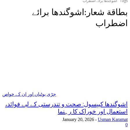
Tags
اشوگندھا برائے اضطراب
بطاقة شعار:
اشوگندھا برائے
اضطراب
جڑی بوٹیاں اور ان کے خواص
اشوگندھا کیپسول: صحت و تندرستی کے لیے فوائد،
استعمال اور خوراک کا رہنما
January 20, 2026
-
Usman Karamat
0