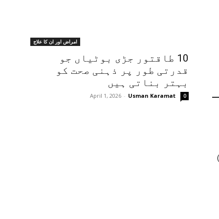
امراض اور ان کا علاج
10 طاقتور جڑی بوٹیاں جو
قدرتی طور پر ذہنی صحت کو
بہتر بناتی ہیں
April 1, 2026
-
Usman Karamat
0
ں جنسنگ کیوں ٹرینڈ کر رہی ہے (2026)