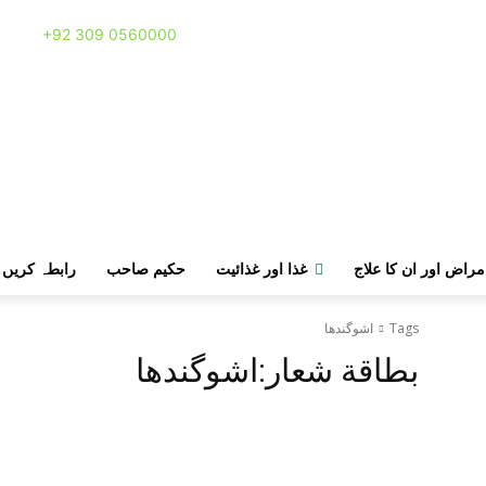
Call:
+92 309 0560000
مراض اور ان کا علاج
غذا اور غذائیت
حکیم صاحب
رابطہ کریں
Tags
اشوگندھا
بطاقة شعار:
اشوگندھا