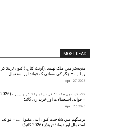
MOST READ
منچسٹر میں ملک تھیسل(اونٹ کٹارہ) کیوں ٹرینڈ کر
رہا ہے – جگر کی صفائی کے فوائد اور استعمال
April 27, 2026
گلاسگو می
– فوائد، استعمالات اور خریداری گائیڈ
April 27, 2026
برمنگھم میں شلاجیت کیوں اتنی مقبول ہے – فوائد،
استعمال اور ڈیمانڈ ٹرینڈز (2026 گائیڈ)