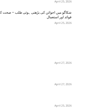
April 25, 2026
شکاگو میں اجوائن کی بڑھتی ہوئی طلب – صحت ک
فوائد اور استعمال
April 25, 2026
اختيارات المحرر
منچسٹر میں ملک تھیسل(اونٹ کٹارہ) کیوں ٹرینڈ کر
رہا ہے – جگر کی صفائی کے فوائد اور استعمال
April 27, 2026
گلاسگو می
– فوائد، استعمالات اور خریداری گائیڈ
April 27, 2026
برمنگھم میں شلاجیت کیوں اتنی مقبول ہے – فوائد،
استعمال اور ڈیمانڈ ٹرینڈز (2026 گائیڈ)
April 25, 2026