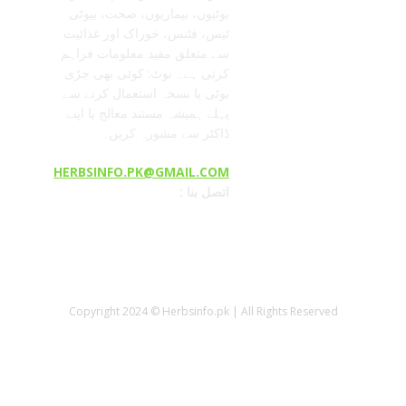
بوٹیوں، بیماریوں، صحت، بیوٹی
ٹپس، فٹنس، خوراک اور غذائیت
سے متعلق مفید معلومات فراہم
کرتی ہے۔ نوٹ: کوئی بھی جڑی
بوٹی یا نسخہ استعمال کرنے سے
پہلے ہمیشہ مستند معالج یا اپنے
ڈاکٹر سے مشورہ کریں۔
HERBSINFO.PK@GMAIL.COM
: اتصل بنا
Copyright 2024 © Herbsinfo.pk | All Rights Reserved