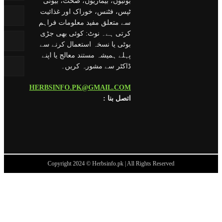
بوٹیوں، بیماریوں، صحت، بیوٹی
ٹپس، فٹنس، خوراک اور غذائیت
سے متعلق مفید معلومات فراہم
کرتی ہے۔ نوٹ: کوئی بھی جڑی
بوٹی یا نسخہ استعمال کرنے سے
پہلے ہمیشہ مستند معالج یا اپنے
ڈاکٹر سے مشورہ کریں۔
HERBSINFO.PK@GMAIL.COM
: اتصل بنا
Copyright 2024 © Herbsinfo.pk | All Rights Reserved