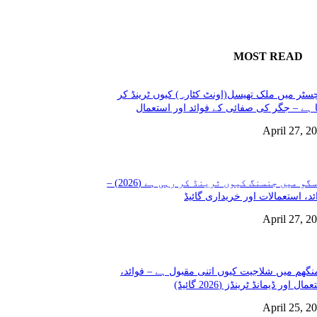
MOST READ
سٹر میں ملک تھیسل(اونٹ کٹارہ) کیوں ٹرینڈ کر
 ہے – جگر کی صفائی کے فوائد اور استعمال
April 27, 2
گلاسگو میں جنسنگ کیوں ٹرینڈ کر رہی ہے (2026) –
ئد، استعمالات اور خریداری گائیڈ
April 27, 2
نگھم میں شلاجیت کیوں اتنی مقبول ہے – فوائد،
مال اور ڈیمانڈ ٹرینڈز (2026 گائیڈ)
April 25, 2