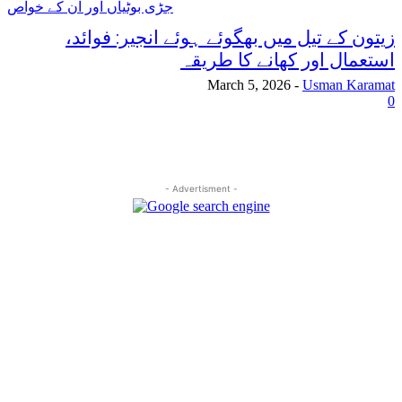
جڑی بوٹیاں اور ان کے خواص
زیتون کے تیل میں بھگوئے ہوئے انجیر: فوائد،
استعمال اور کھانے کا طریقہ
March 5, 2026
-
Usman Karamat
0
- Advertisment -