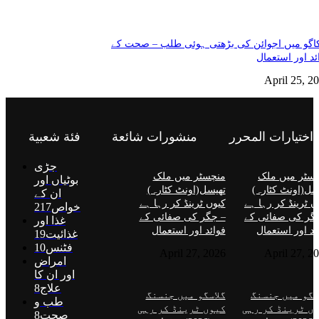
گو میں اجوائن کی بڑھتی ہوئی طلب – صحت کے
ئد اور استعمال
April 25, 2
اختيارات المحرر
منشورات شائعة
فئة شعبية
جڑی
سٹر میں ملک
منچسٹر میں ملک
بوٹیاں اور
سل(اونٹ کٹارہ)
تھیسل(اونٹ کٹارہ)
ان کے
ں ٹرینڈ کر رہا ہے
کیوں ٹرینڈ کر رہا ہے
خواص
217
گر کی صفائی کے
– جگر کی صفائی کے
غذا اور
ئد اور استعمال
فوائد اور استعمال
غذائیت
19
فٹنس
10
April 27, 2026
April 27, 2
امراض
اور ان کا
علاج
8
سگو میں جنسنگ
گلاسگو میں جنسنگ
طب و
ں ٹرینڈ کر رہی
کیوں ٹرینڈ کر رہی
صحت
8