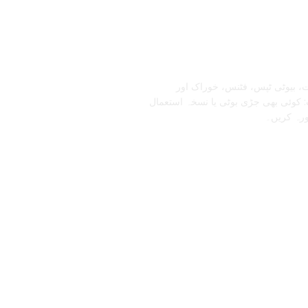
تابعنا
، بیوٹی ٹپس، فٹنس، خوراک اور
 کوئی بھی جڑی بوٹی یا نسخہ استعمال
ورہ کریں۔