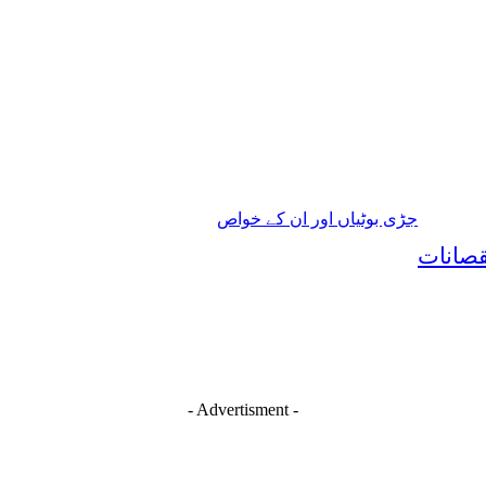
جڑی بوٹیاں اور ان کے خواص
نقصانات
- Advertisment -