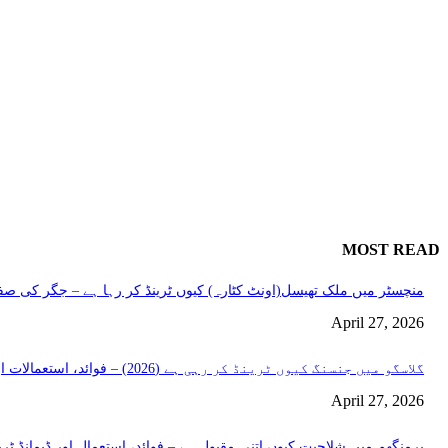
MOST READ
منچسٹر میں ملک تھیسل(اونٹ کٹارہ) کیوں ٹرینڈ کر رہا ہے – جگر کی صفا
April 27, 2026
گلاسگو میں جنسنگ کیوں ٹرینڈ کر رہی ہے (2026) – فوائد، استعمالات اور خریداری گائیڈ
April 27, 2026
برمنگھم میں شلاجیت کیوں اتنی مقبول ہے – فوائد، استعمال اور ڈیمانڈ ٹرینڈز (2026 گ