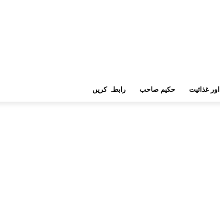
اور غذائیت
حکیم صاحب
رابطہ کریں