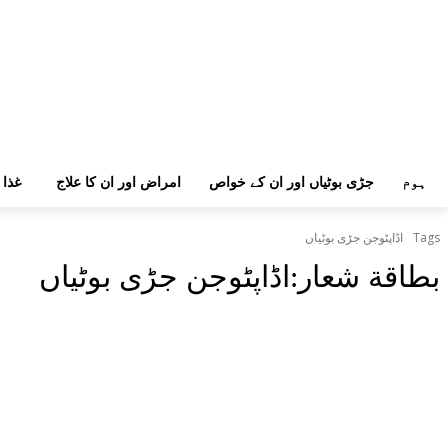
ہوم
جڑی بوٹیاں اور ان کے خواص
امراض اور ان کا علاج
غذا 
Tags
اڈاپٹوجن جڑی بوٹیاں
بطاقة شعار:
اڈاپٹوجن جڑی بوٹیاں