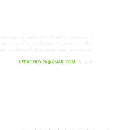
معلومات عنا
یہ ویب سائٹ ہر قسم کی جڑی بوٹیوں، بیماریوں، صحت
غذائیت سے متعلق مفید معلومات فراہم کرتی ہے۔ نوٹ:
کرنے سے پہلے ہمیشہ مستند معالج یا اپنے ڈاکٹر سے مش
: اتصل بنا
HERBSINFO.PK@GMAIL.COM