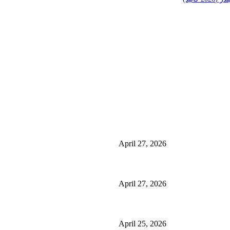
منشورات شائعة
ئی کے فوائد اور
منچسٹر میں ملک تھیسل(اونٹ کٹارہ) کیوں ٹرینڈ کر رہا 
استعمال
April 27, 2026
گلاسگو میں جنسنگ کیوں ٹرینڈ کر رہی ہے (2026) – فوائد، استعمالات اور خریداری گائیڈ
April 27, 2026
ائیڈ)
برمنگھم میں شلاجیت کیوں اتنی مقبول ہے – فوائد، استعمال اور ڈی
April 25, 2026