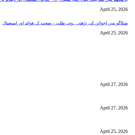
April 25, 2026
شکاگو میں اجوائن کی بڑھتی ہوئی طلب – صحت کے فوائد اور استعمال
April 25, 2026
اختيارات المحرر
منچسٹر میں ملک تھیسل(اونٹ کٹارہ) کیوں ٹرینڈ کر رہا ہے – جگر کی صفا
استعمال
April 27, 2026
گلاسگو میں جنسنگ کیوں ٹرینڈ کر رہی ہے (2026) – فوائد، استعمالات اور خریداری گائیڈ
April 27, 2026
برمنگھم میں شلاجیت کیوں اتنی مقبول ہے – فوائد، استعمال اور ڈیمانڈ ٹرینڈز (2026 گ
April 25, 2026