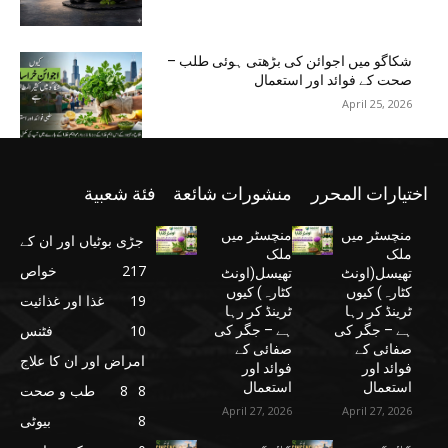
شکاگو میں اجوائن کی بڑھتی ہوئی طلب –
صحت کے فوائد اور استعمال
April 25, 2026
اختيارات المحرر
منشورات شائعة
فئة شعبية
منچسٹر میں
منچسٹر میں
جڑی بوٹیاں اور ان کے
ملک
ملک
217
خواص
تھیسل(اونٹ
تھیسل(اونٹ
کٹارہ) کیوں
کٹارہ) کیوں
19
غذا اور غذائیت
ٹرینڈ کر رہا
ٹرینڈ کر رہا
10
فٹنس
ہے – جگر کی
ہے – جگر کی
صفائی کے
صفائی کے
امراض اور ان کا علاج
فوائد اور
فوائد اور
استعمال
استعمال
8
8
طب و صحت
April 27, 2026
April 27, 2026
8
بیوٹی