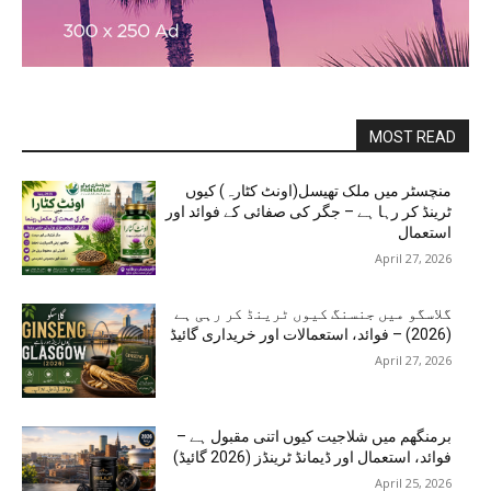
MOST READ
منچسٹر میں ملک تھیسل(اونٹ کٹارہ) کیوں
ٹرینڈ کر رہا ہے – جگر کی صفائی کے فوائد اور
استعمال
April 27, 2026
گلاسگو میں جنسنگ کیوں ٹرینڈ کر رہی ہے
(2026) – فوائد، استعمالات اور خریداری گائیڈ
April 27, 2026
برمنگھم میں شلاجیت کیوں اتنی مقبول ہے –
فوائد، استعمال اور ڈیمانڈ ٹرینڈز (2026 گائیڈ)
April 25, 2026