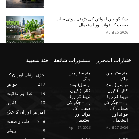
شکاگو میں اجوائن کی بڑھتی ہوئی طلب –
صحت کے فوائد اور استعمال
April 25, 2026
اختيارات المحرر
منشورات شائعة
فئة شعبية
منچسٹر میں
منچسٹر میں
جڑی بوٹیاں اور ان کے
ملک
ملک
217
خواص
تھیسل(اونٹ
تھیسل(اونٹ
کٹارہ) کیوں
کٹارہ) کیوں
19
غذا اور غذائیت
ٹرینڈ کر رہا
ٹرینڈ کر رہا
10
فٹنس
ہے – جگر کی
ہے – جگر کی
صفائی کے
صفائی کے
امراض اور ان کا علاج
فوائد اور
فوائد اور
استعمال
استعمال
8
8
طب و صحت
April 27, 2026
April 27, 2026
8
بیوٹی