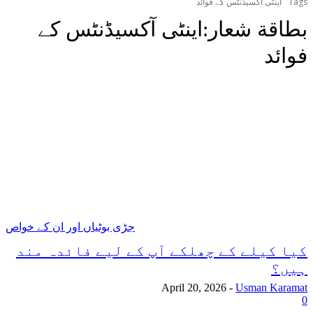
Tags
اینٹی آکسیڈنٹس کے فوائد
بطاقة شعار:
اینٹی آکسیڈنٹس کے
فوائد
جڑی بوٹیاں اور ان کے خواص
کیا کیلے کے چھلکے آپ کے لیے فائدہ مند
ہیں؟
April 20, 2026
-
Usman Karamat
0