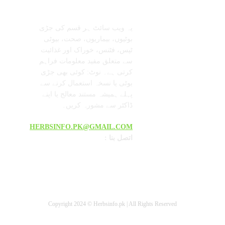
معلومات عنا
تابعنا
یہ ویب سائٹ ہر قسم کی جڑی
بوٹیوں، بیماریوں، صحت، بیوٹی
ٹپس، فٹنس، خوراک اور غذائیت
سے متعلق مفید معلومات فراہم
کرتی ہے۔ نوٹ: کوئی بھی جڑی
بوٹی یا نسخہ استعمال کرنے سے
پہلے ہمیشہ مستند معالج یا اپنے
ڈاکٹر سے مشورہ کریں۔
HERBSINFO.PK@GMAIL.COM
: اتصل بنا
Copyright 2024 © Herbsinfo.pk | All Rights Reserved