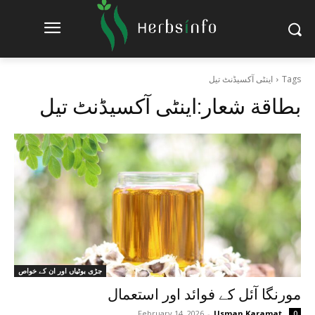
Tags
اینٹی آکسیڈنٹ تیل
بطاقة شعار:
اینٹی آکسیڈنٹ تیل
جڑی بوٹیاں اور ان کے خواص
مورنگا آئل کے فوائد اور استعمال
February 14, 2026
-
Usman Karamat
0