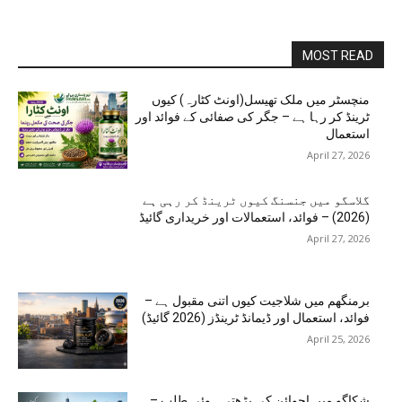
MOST READ
منچسٹر میں ملک تھیسل(اونٹ کٹارہ) کیوں
ٹرینڈ کر رہا ہے – جگر کی صفائی کے فوائد اور
استعمال
April 27, 2026
گلاسگو میں جنسنگ کیوں ٹرینڈ کر رہی ہے
(2026) – فوائد، استعمالات اور خریداری گائیڈ
April 27, 2026
برمنگھم میں شلاجیت کیوں اتنی مقبول ہے –
فوائد، استعمال اور ڈیمانڈ ٹرینڈز (2026 گائیڈ)
April 25, 2026
شکاگو میں اجوائن کی بڑھتی ہوئی طلب –