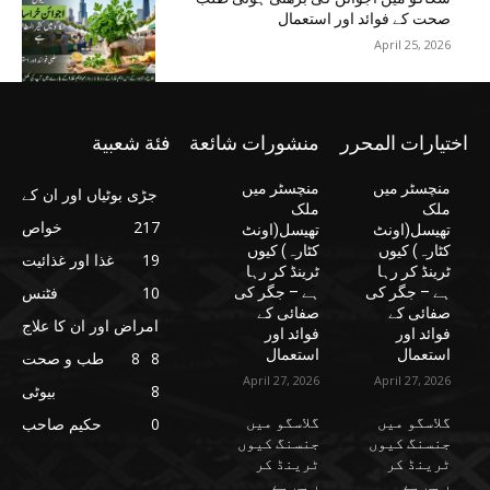
صحت کے فوائد اور استعمال
April 25, 2026
اختيارات المحرر
منشورات شائعة
فئة شعبية
منچسٹر میں
منچسٹر میں
جڑی بوٹیاں اور ان کے
ملک
ملک
217
خواص
تھیسل(اونٹ
تھیسل(اونٹ
کٹارہ) کیوں
کٹارہ) کیوں
19
غذا اور غذائیت
ٹرینڈ کر رہا
ٹرینڈ کر رہا
10
فٹنس
ہے – جگر کی
ہے – جگر کی
صفائی کے
صفائی کے
امراض اور ان کا علاج
فوائد اور
فوائد اور
استعمال
استعمال
8
8
طب و صحت
April 27, 2026
April 27, 2026
8
بیوٹی
گلاسگو میں
گلاسگو میں
0
حکیم صاحب
جنسنگ کیوں
جنسنگ کیوں
ٹرینڈ کر
ٹرینڈ کر
رہی ہے
رہی ہے