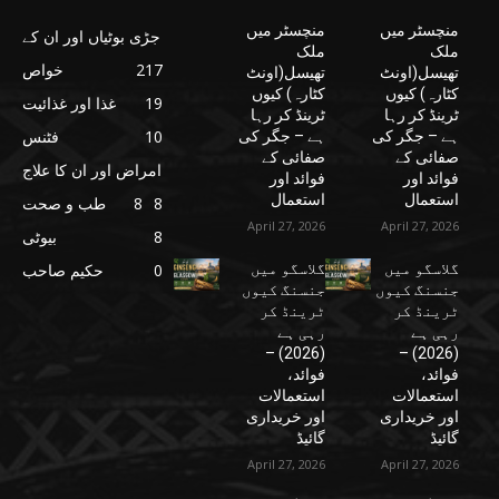
منچسٹر میں
منچسٹر میں
جڑی بوٹیاں اور ان کے
ملک
ملک
217
خواص
تھیسل(اونٹ
تھیسل(اونٹ
کٹارہ) کیوں
کٹارہ) کیوں
19
غذا اور غذائیت
ٹرینڈ کر رہا
ٹرینڈ کر رہا
10
فٹنس
ہے – جگر کی
ہے – جگر کی
صفائی کے
صفائی کے
امراض اور ان کا علاج
فوائد اور
فوائد اور
استعمال
استعمال
8
8
طب و صحت
April 27, 2026
April 27, 2026
8
بیوٹی
گلاسگو میں
گلاسگو میں
0
حکیم صاحب
جنسنگ کیوں
جنسنگ کیوں
ٹرینڈ کر
ٹرینڈ کر
رہی ہے
رہی ہے
(2026) –
(2026) –
فوائد،
فوائد،
استعمالات
استعمالات
اور خریداری
اور خریداری
گائیڈ
گائیڈ
April 27, 2026
April 27, 2026