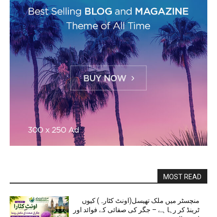
MOST READ
منچسٹر میں ملک تھیسل(اونٹ کٹارہ) کیوں
ٹرینڈ کر رہا ہے – جگر کی صفائی کے فوائد اور