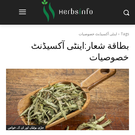
Tags
اینٹی آکسیڈنٹ خصوصیات
بطاقة شعار:
اینٹی آکسیڈنٹ
خصوصیات
جڑی بوٹیاں اور ان کے خواص