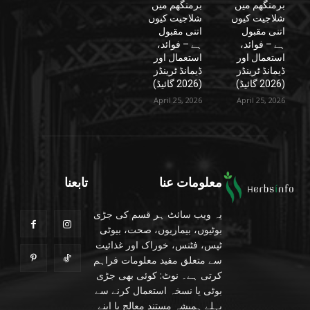
برمنگھم میں
برمنگھم میں
شلاجیت کیوں
شلاجیت کیوں
اتنی مقبول
اتنی مقبول
ہے – فوائد،
ہے – فوائد،
استعمال اور
استعمال اور
ڈیمانڈ ٹرینڈز
ڈیمانڈ ٹرینڈز
(2026 گائیڈ)
(2026 گائیڈ)
April 25, 2026
April 25, 2026
معلومات عنا
تابعنا
یہ ویب سائٹ ہر قسم کی جڑی
بوٹیوں، بیماریوں، صحت، بیوٹی
ٹپس، فٹنس، خوراک اور غذائیت
سے متعلق مفید معلومات فراہم
کرتی ہے۔ نوٹ: کوئی بھی جڑی
بوٹی یا نسخہ استعمال کرنے سے
پہلے ہمیشہ مستند معالج یا اپنے