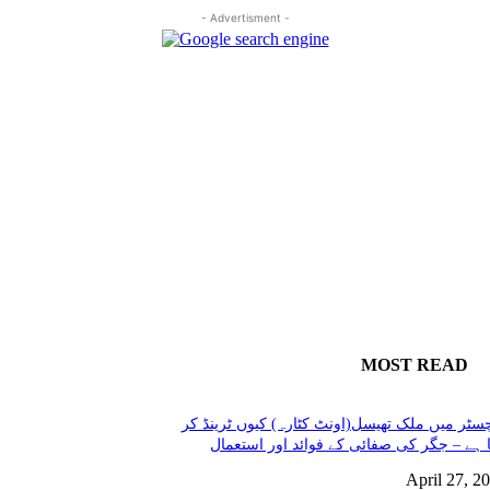
- Advertisment -
MOST READ
سٹر میں ملک تھیسل(اونٹ کٹارہ) کیوں ٹرینڈ کر
 ہے – جگر کی صفائی کے فوائد اور استعمال
April 27, 2