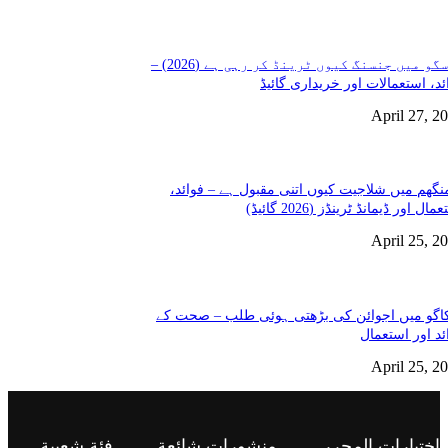
گلاسگو میں جنسنگ کیوں ٹرینڈ کر رہی ہے (2026) –
ئد، استعمالات اور خریداری گائیڈ
April 27, 2
نگھم میں شلاجیت کیوں اتنی مقبول ہے – فوائد،
مال اور ڈیمانڈ ٹرینڈز (2026 گائیڈ)
April 25, 2
گو میں اجوائن کی بڑھتی ہوئی طلب – صحت کے
ئد اور استعمال
April 25, 2
اختيارات المحرر
منشورات شائعة
فئة شعبية