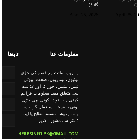
ڈ)
گائیڈ)
April 25, 2026
April 25, 2
معلومات عنا
تابعنا
یہ ویب سائٹ ہر قسم کی جڑی
بوٹیوں، بیماریوں، صحت، بیوٹی
ٹپس، فٹنس، خوراک اور غذائیت
سے متعلق مفید معلومات فراہم
کرتی ہے۔ نوٹ: کوئی بھی جڑی
بوٹی یا نسخہ استعمال کرنے سے
پہلے ہمیشہ مستند معالج یا اپنے
ڈاکٹر سے مشورہ کریں۔
HERBSINFO.PK@GMAIL.COM