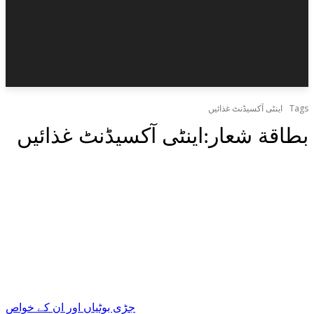
Tags
اینٹی آکسیڈنٹ غذائیں
بطاقة شعار:
اینٹی آکسیڈنٹ غذائیں
جڑی بوٹیاں اور ان کے خواص