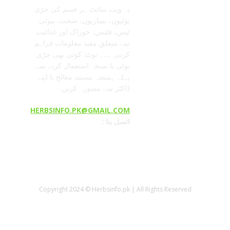
یہ ویب سائٹ ہر قسم کی جڑی
بوٹیوں، بیماریوں، صحت، بیوٹی
ٹپس، فٹنس، خوراک اور غذائیت
سے متعلق مفید معلومات فراہم
کرتی ہے۔ نوٹ: کوئی بھی جڑی
بوٹی یا نسخہ استعمال کرنے سے
پہلے ہمیشہ مستند معالج یا اپنے
ڈاکٹر سے مشورہ کریں۔
HERBSINFO.PK@GMAIL.COM
: اتصل بنا
Copyright 2024 © Herbsinfo.pk | All Rights Reserved