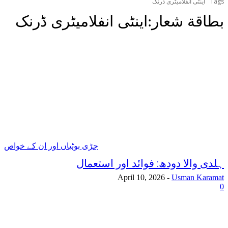
Tags
اینٹی انفلامیٹری ڈرنک
بطاقة شعار:
اینٹی انفلامیٹری ڈرنک
جڑی بوٹیاں اور ان کے خواص
ہلدی والا دودھ: فوائد اور استعمال
April 10, 2026
-
Usman Karamat
0