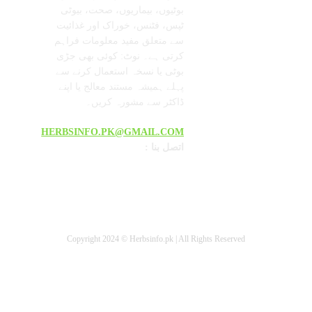
بوٹیوں، بیماریوں، صحت، بیوٹی
ٹپس، فٹنس، خوراک اور غذائیت
سے متعلق مفید معلومات فراہم
کرتی ہے۔ نوٹ: کوئی بھی جڑی
بوٹی یا نسخہ استعمال کرنے سے
پہلے ہمیشہ مستند معالج یا اپنے
ڈاکٹر سے مشورہ کریں۔
HERBSINFO.PK@GMAIL.COM
: اتصل بنا
Copyright 2024 © Herbsinfo.pk | All Rights Reserved