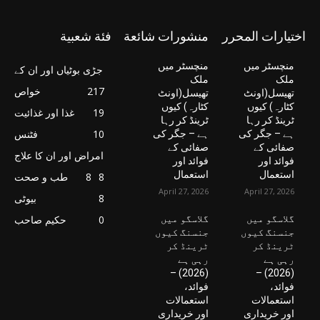
اختيارات المحرر
منشورات شائعة
فئة شعبية
منچسٹر میں
منچسٹر میں
جڑی بوٹیاں اور ان کے
ملک
ملک
217
خواص
تھیسل(اونٹ
تھیسل(اونٹ
کٹارہ) کیوں
کٹارہ) کیوں
19
غذا اور غذائیت
ٹرینڈ کر رہا
ٹرینڈ کر رہا
10
فٹنس
ہے – جگر کی
ہے – جگر کی
صفائی کے
صفائی کے
امراض اور ان کا علاج
فوائد اور
فوائد اور
استعمال
استعمال
8
8
طب و صحت
April 27, 2026
April 27, 2026
8
بیوٹی
گلاسگو میں
گلاسگو میں
0
حکیم صاحب
جنسنگ کیوں
جنسنگ کیوں
ٹرینڈ کر
ٹرینڈ کر
رہی ہے
رہی ہے
(2026) –
(2026) –
فوائد،
فوائد،
استعمالات
استعمالات
اور خریداری
اور خریداری