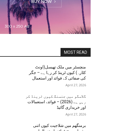
MOST READ
منچسٹر میں ملک تھیسل(اونٹ
کٹارہ) کیوں ٹرینڈ کر رہا ہے – جگر
کی صفائی کے فوائد اور استعمال
April 27, 2026
گلاسگو میں جنسنگ کیوں ٹرینڈ کر
رہی ہے (2026) – فوائد، استعمالات
اور خریداری گائیڈ
April 27, 2026
برمنگھم میں شلاجیت کیوں اتنی