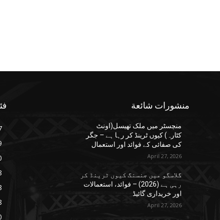
منشورات شائعة
فئ
منچسٹر میں ملک تھیسل(اونٹ
7
کٹارہ) کیوں ٹرینڈ کر رہا ہے – جگر
9
کی صفائی کے فوائد اور استعمال
April 27, 2026
0
8
گلاسگو میں جنسنگ کیوں ٹرینڈ کر
رہی ہے (2026) – فوائد، استعمالات
8
اور خریداری گائیڈ
8
April 27, 2026
0