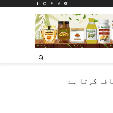
افہ کرتا ہے