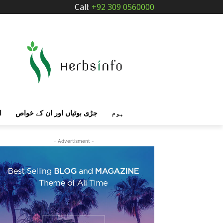
Call:
+92 309 0560000
ہوم
جڑی بوٹیاں اور ان کے خواص
ا
- Advertisment -