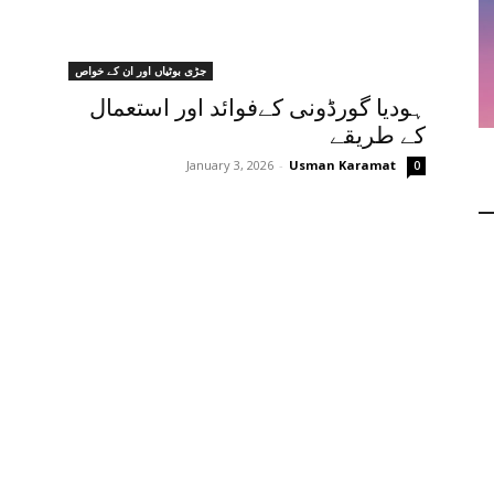
جڑی بوٹیاں اور ان کے خواص
ہودیا گورڈونی کےفوائد اور استعمال
کے طریقے
January 3, 2026
-
Usman Karamat
0