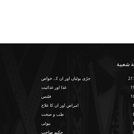
ة شعبية
21
جڑی بوٹیاں اور ان کے خواص
1
غذا اور غذائیت
1
فٹنس
امراض اور ان کا علاج
طب و صحت
بیوٹی
حکیم صاحب