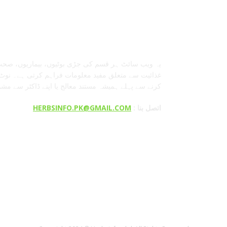
معلومات عنا
یہ ویب سائٹ ہر قسم کی جڑی بوٹیوں، بیماریوں، صحت
غذائیت سے متعلق مفید معلومات فراہم کرتی ہے۔ نوٹ:
کرنے سے پہلے ہمیشہ مستند معالج یا اپنے ڈاکٹر سے مش
: اتصل بنا
HERBSINFO.PK@GMAIL.COM