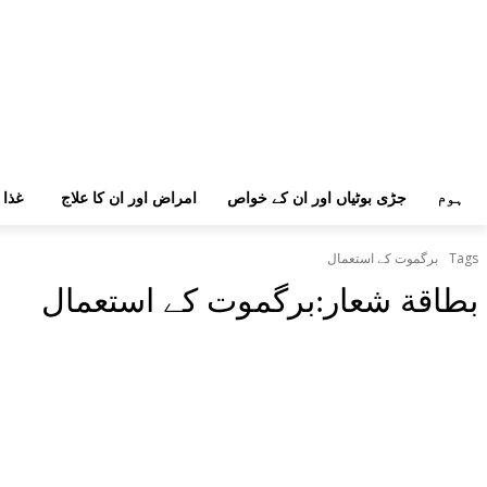
ہوم
جڑی بوٹیاں اور ان کے خواص
امراض اور ان کا علاج
غذا 
Tags
برگموت کے استعمال
بطاقة شعار:
برگموت کے استعمال