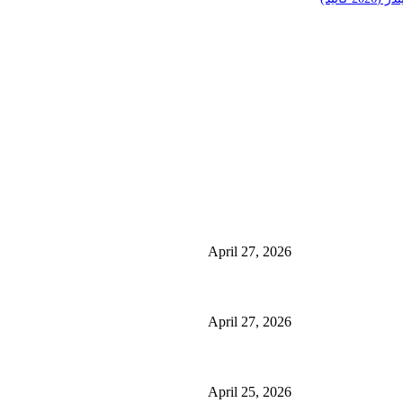
منشورات شائعة
ئی کے فوائد اور
منچسٹر میں ملک تھیسل(اونٹ کٹارہ) کیوں ٹرینڈ کر رہا 
استعمال
April 27, 2026
گلاسگو میں جنسنگ کیوں ٹرینڈ کر رہی ہے (2026) – فوائد، استعمالات اور خریداری گائیڈ
April 27, 2026
ائیڈ)
برمنگھم میں شلاجیت کیوں اتنی مقبول ہے – فوائد، استعمال اور ڈی
April 25, 2026