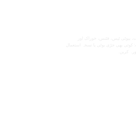
تابعنا
، بیوٹی ٹپس، فٹنس، خوراک اور
 کوئی بھی جڑی بوٹی یا نسخہ استعمال
ورہ کریں۔