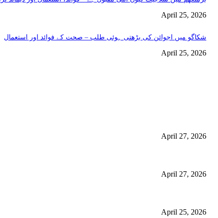
April 25, 2026
شکاگو میں اجوائن کی بڑھتی ہوئی طلب – صحت کے فوائد اور استعمال
April 25, 2026
اختيارات المحرر
منچسٹر میں ملک تھیسل(اونٹ کٹارہ) کیوں ٹرینڈ کر رہا ہے – جگر کی صفا
استعمال
April 27, 2026
گلاسگو میں جنسنگ کیوں ٹرینڈ کر رہی ہے (2026) – فوائد، استعمالات اور خریداری گائیڈ
April 27, 2026
برمنگھم میں شلاجیت کیوں اتنی مقبول ہے – فوائد، استعمال اور ڈیمانڈ ٹرینڈز (2026 گ
April 25, 2026