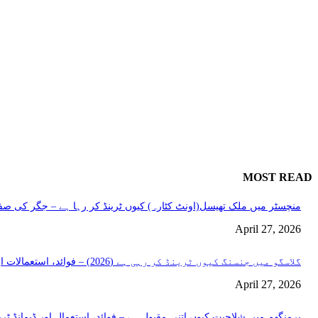
MOST READ
منچسٹر میں ملک تھیسل(اونٹ کٹارہ) کیوں ٹرینڈ کر رہا ہے – جگر کی صفا
April 27, 2026
گلاسگو میں جنسنگ کیوں ٹرینڈ کر رہی ہے (2026) – فوائد، استعمالات اور خریداری گائیڈ
April 27, 2026
برمنگھم میں شلاجیت کیوں اتنی مقبول ہے – فوائد، استعمال اور ڈیمانڈ ٹرینڈز (2026 گ