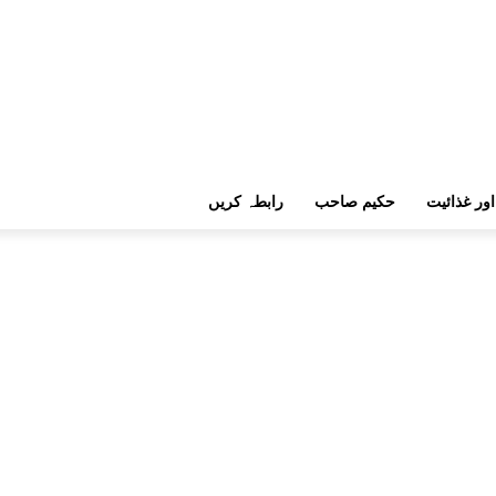
اور غذائیت
حکیم صاحب
رابطہ کریں