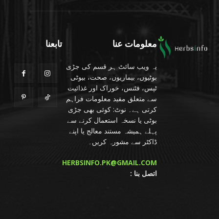
معلومات عنا
تابعنا
یہ ویب سائٹ ہر قسم کی جڑی
بوٹیوں، بیماریوں، صحت، بیوٹی
ٹپس، فٹنس، خوراک اور غذائیت
سے متعلق مفید معلومات فراہم
کرتی ہے۔ نوٹ: کوئی بھی جڑی
بوٹی یا نسخہ استعمال کرنے سے
پہلے ہمیشہ مستند معالج یا اپنے
ڈاکٹر سے مشورہ کریں۔
HERBSINFO.PK@GMAIL.COM
: اتصل بنا