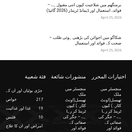
برمنگھم میں شلاجیت کیوں اتنی مقبول ہے –
فوائد، استعمال اور ڈیمانڈ ٹرینڈز (2026 گائیڈ)
April 25, 2026
شکاگو میں اجوائن کی بڑھتی ہوئی طلب –
صحت کے فوائد اور استعمال
April 25, 2026
اختيارات المحرر
منشورات شائعة
فئة شعبية
منچسٹر میں
منچسٹر میں
جڑی بوٹیاں اور ان کے
ملک
ملک
217
خواص
تھیسل(اونٹ
تھیسل(اونٹ
کٹارہ) کیوں
کٹارہ) کیوں
19
غذا اور غذائیت
ٹرینڈ کر رہا
ٹرینڈ کر رہا
10
فٹنس
ہے – جگر کی
ہے – جگر کی
صفائی کے
صفائی کے
امراض اور ان کا علاج
فوائد اور
فوائد اور