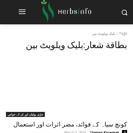
Tags
بلیک ویلویٹ بین
بطاقة شعار:
بلیک ویلویٹ بین
جڑی بوٹیاں اور ان کے خواص
کونچ سیاہ کے فوائد، مضر اثرات اور استعمال
March 2, 2026
-
Usman Karamat
0