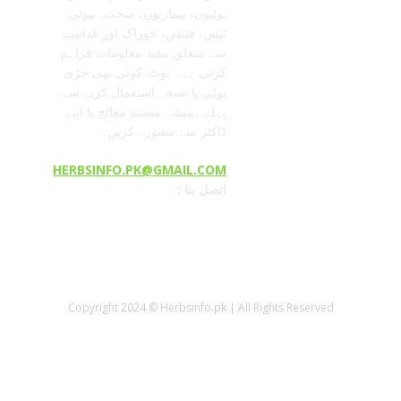
بوٹیوں، بیماریوں، صحت، بیوٹی
ٹپس، فٹنس، خوراک اور غذائیت
سے متعلق مفید معلومات فراہم
کرتی ہے۔ نوٹ: کوئی بھی جڑی
بوٹی یا نسخہ استعمال کرنے سے
پہلے ہمیشہ مستند معالج یا اپنے
ڈاکٹر سے مشورہ کریں۔
HERBSINFO.PK@GMAIL.COM
: اتصل بنا
Copyright 2024 © Herbsinfo.pk | All Rights Reserved