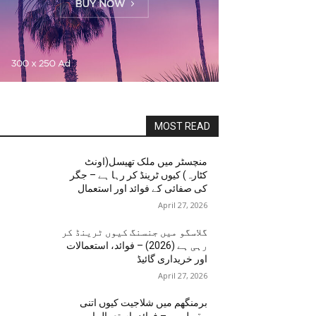
MOST READ
منچسٹر میں ملک تھیسل(اونٹ
کٹارہ) کیوں ٹرینڈ کر رہا ہے – جگر
کی صفائی کے فوائد اور استعمال
April 27, 2026
گلاسگو میں جنسنگ کیوں ٹرینڈ کر
رہی ہے (2026) – فوائد، استعمالات
اور خریداری گائیڈ
April 27, 2026
برمنگھم میں شلاجیت کیوں اتنی