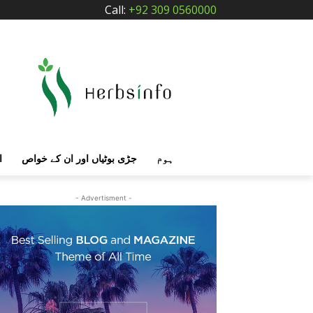
Call:
+92 309 0560000
ہوم
جڑی بوٹیاں اور ان کے خواص
ا
- Advertisment -