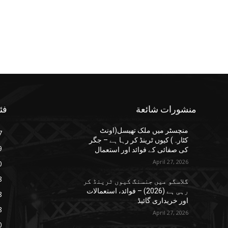
منشورات شائعة
فئ
منچسٹر میں ملک تھیسل(اونٹ
7
کٹارہ) کیوں ٹرینڈ کر رہا ہے – جگر
9
کی صفائی کے فوائد اور استعمال
April 27, 2026
0
8
گلاسگو میں جنسنگ کیوں ٹرینڈ کر
رہی ہے (2026) – فوائد، استعمالات
8
اور خریداری گائیڈ
8
April 27, 2026
0