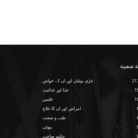
ة شعبية
21
جڑی بوٹیاں اور ان کے خواص
1
غذا اور غذائیت
1
فٹنس
امراض اور ان کا علاج
طب و صحت
بیوٹی
حکیم صاحب