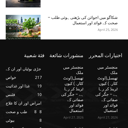
شکاگو میں اجوائن کی بڑھتی ہوئی طلب –
صحت کے فوائد اور استعمال
April 25, 2026
اختيارات المحرر
منشورات شائعة
فئة شعبية
منچسٹر میں
منچسٹر میں
جڑی بوٹیاں اور ان کے
ملک
ملک
217
خواص
تھیسل(اونٹ
تھیسل(اونٹ
کٹارہ) کیوں
کٹارہ) کیوں
19
غذا اور غذائیت
ٹرینڈ کر رہا
ٹرینڈ کر رہا
10
فٹنس
ہے – جگر کی
ہے – جگر کی
صفائی کے
صفائی کے
امراض اور ان کا علاج
فوائد اور
فوائد اور
استعمال
استعمال
8
8
طب و صحت
April 27, 2026
April 27, 2026
8
بیوٹی