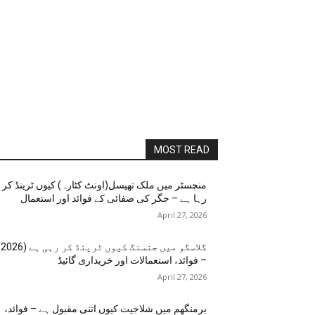
MOST READ
منچسٹر میں ملک تھیسل(اونٹ کٹارہ) کیوں ٹرینڈ کر
رہا ہے – جگر کی صفائی کے فوائد اور استعمال
April 27, 2026
گلاسگو می
– فوائد، استعمالات اور خریداری گائیڈ
April 27, 2026
برمنگھم میں شلاجیت کیوں اتنی مقبول ہے – فوائد،