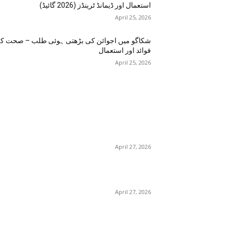
استعمال اور ڈیمانڈ ٹرینڈز (2026 گائیڈ)
April 25, 2026
شکاگو میں اجوائن کی بڑھتی ہوئی طلب – صحت ک
فوائد اور استعمال
April 25, 2026
اختيارات المحرر
منچسٹر میں ملک تھیسل(اونٹ کٹارہ) کیوں ٹرینڈ کر
رہا ہے – جگر کی صفائی کے فوائد اور استعمال
April 27, 2026
گلاسگو می
– فوائد، استعمالات اور خریداری گائیڈ
April 27, 2026
برمنگھم میں شلاجیت کیوں اتنی مقبول ہے – فوائد،
استعمال اور ڈیمانڈ ٹرینڈز (2026 گائیڈ)