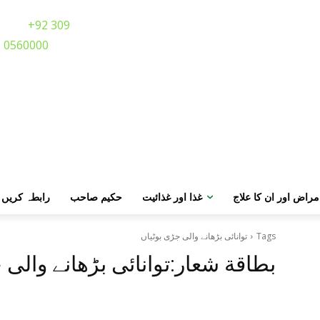
Call:
+92 309
0560000
مراض اور ان کا علاج
غذا اور غذائیت
حکیم صاحب
رابطہ کریں
Tags
توانائی بڑھانے والی جڑی بوٹیاں
بطاقة شعار:
توانائی بڑھانے والی 