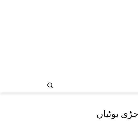
جڑی بوٹیاں