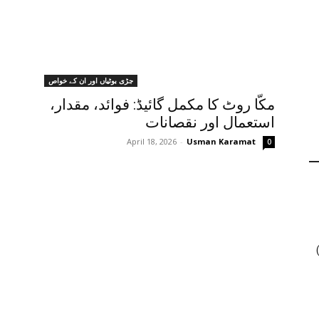
جڑی بوٹیاں اور ان کے خواص
مکّا روٹ کا مکمل گائیڈ: فوائد، مقدار،
استعمال اور نقصانات
April 18, 2026
-
Usman Karamat
0
ں جنسنگ کیوں ٹرینڈ کر رہی ہے (2026)