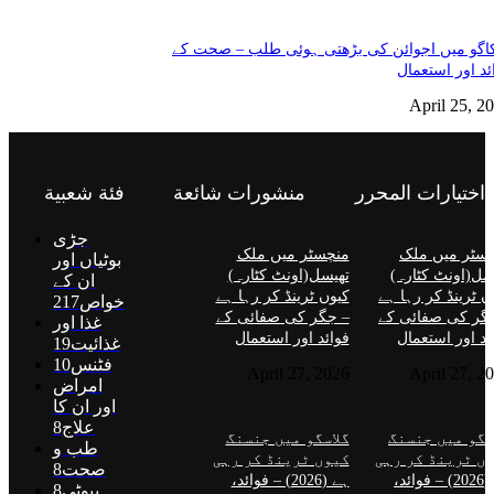
گو میں اجوائن کی بڑھتی ہوئی طلب – صحت کے
ئد اور استعمال
April 25, 2
اختيارات المحرر
منشورات شائعة
فئة شعبية
جڑی
سٹر میں ملک
منچسٹر میں ملک
بوٹیاں اور
سل(اونٹ کٹارہ)
تھیسل(اونٹ کٹارہ)
ان کے
ں ٹرینڈ کر رہا ہے
کیوں ٹرینڈ کر رہا ہے
خواص
217
گر کی صفائی کے
– جگر کی صفائی کے
غذا اور
ئد اور استعمال
فوائد اور استعمال
غذائیت
19
فٹنس
10
April 27, 2026
April 27, 2
امراض
اور ان کا
علاج
8
سگو میں جنسنگ
گلاسگو میں جنسنگ
طب و
ں ٹرینڈ کر رہی
کیوں ٹرینڈ کر رہی
صحت
8
ہے (2026) – فوائد،
ہے (2026) – فوائد،
بیوٹی
8