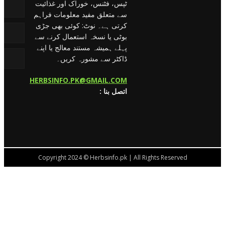
ٹپس، فٹنس، خوراک اور غذائیت
سے متعلق مفید معلومات فراہم
کرتی ہے۔ نوٹ: کوئی بھی جڑی
بوٹی یا نسخہ استعمال کرنے سے
پہلے ہمیشہ مستند معالج یا اپنے
ڈاکٹر سے مشورہ کریں۔
HERBSINFO.PK@GMAIL.COM
: اتصل بنا
Copyright 2024 © Herbsinfo.pk | All Rights Reserved