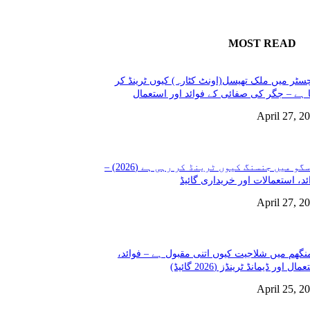
MOST READ
سٹر میں ملک تھیسل(اونٹ کٹارہ) کیوں ٹرینڈ کر
 ہے – جگر کی صفائی کے فوائد اور استعمال
April 27, 2
گلاسگو میں جنسنگ کیوں ٹرینڈ کر رہی ہے (2026) –
ئد، استعمالات اور خریداری گائیڈ
April 27, 2
نگھم میں شلاجیت کیوں اتنی مقبول ہے – فوائد،
مال اور ڈیمانڈ ٹرینڈز (2026 گائیڈ)
April 25, 2