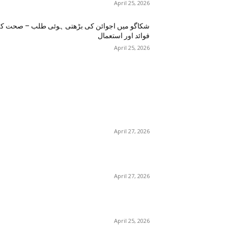
April 25, 2026
شکاگو میں اجوائن کی بڑھتی ہوئی طلب – صحت ک
فوائد اور استعمال
April 25, 2026
اختيارات المحرر
منچسٹر میں ملک تھیسل(اونٹ کٹارہ) کیوں ٹرینڈ کر
رہا ہے – جگر کی صفائی کے فوائد اور استعمال
April 27, 2026
گلاسگو می
– فوائد، استعمالات اور خریداری گائیڈ
April 27, 2026
برمنگھم میں شلاجیت کیوں اتنی مقبول ہے – فوائد،
استعمال اور ڈیمانڈ ٹرینڈز (2026 گائیڈ)
April 25, 2026