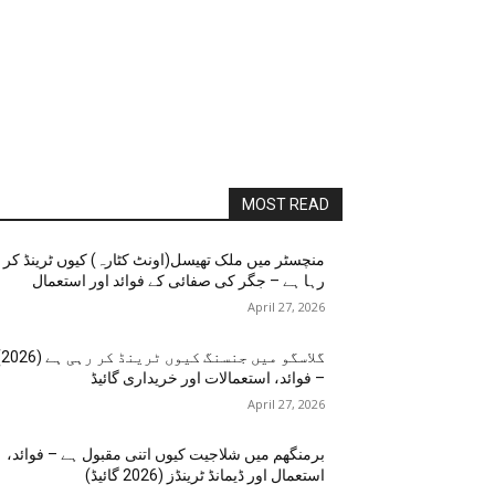
MOST READ
منچسٹر میں ملک تھیسل(اونٹ کٹارہ) کیوں ٹرینڈ کر
رہا ہے – جگر کی صفائی کے فوائد اور استعمال
April 27, 2026
گلاسگو می
– فوائد، استعمالات اور خریداری گائیڈ
April 27, 2026
برمنگھم میں شلاجیت کیوں اتنی مقبول ہے – فوائد،
استعمال اور ڈیمانڈ ٹرینڈز (2026 گائیڈ)