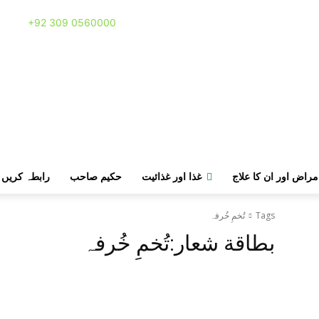
Call:
+92 309 0560000
مراض اور ان کا علاج
غذا اور غذائیت
حکیم صاحب
رابطہ کریں
Tags
تُخمِ خُرفہ
بطاقة شعار:
تُخمِ خُرفہ