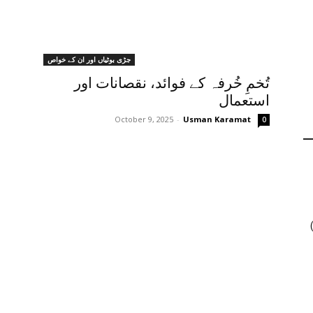
جڑی بوٹیاں اور ان کے خواص
تُخمِ خُرفہ کے فوائد، نقصانات اور
استعمال
October 9, 2025
-
Usman Karamat
0
ں جنسنگ کیوں ٹرینڈ کر رہی ہے (2026)