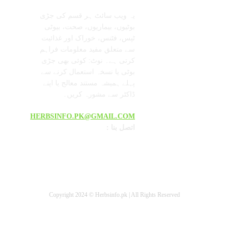
یہ ویب سائٹ ہر قسم کی جڑی
بوٹیوں، بیماریوں، صحت، بیوٹی
ٹپس، فٹنس، خوراک اور غذائیت
سے متعلق مفید معلومات فراہم
کرتی ہے۔ نوٹ: کوئی بھی جڑی
بوٹی یا نسخہ استعمال کرنے سے
پہلے ہمیشہ مستند معالج یا اپنے
ڈاکٹر سے مشورہ کریں۔
HERBSINFO.PK@GMAIL.COM
: اتصل بنا
Copyright 2024 © Herbsinfo.pk | All Rights Reserved