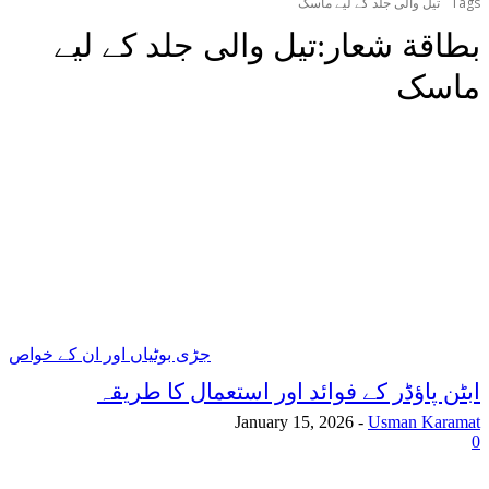
Tags
تیل والی جلد کے لیے ماسک
بطاقة شعار:
تیل والی جلد کے لیے
ماسک
جڑی بوٹیاں اور ان کے خواص
ابٹن پاؤڈر کے فوائد اور استعمال کا طریقہ
January 15, 2026
-
Usman Karamat
0