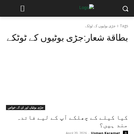
Tags
جڑی بوٹیوں کے ٹوٹکے
بطاقة شعار:
جڑی بوٹیوں کے ٹوٹکے
جڑی بوٹیاں اور ان کے خواص
کیا کیلے کے چھلکے آپ کے لیے فائدہ
مند ہیں؟
April 20, 2026
-
Usman Karamat
0