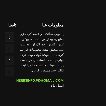
معلومات عنا
تابعنا
یہ ویب سائٹ ہر قسم کی جڑی
بوٹیوں، بیماریوں، صحت، بیوٹی
ٹپس، فٹنس، خوراک اور غذائیت
سے متعلق مفید معلومات فراہم
کرتی ہے۔ نوٹ: کوئی بھی جڑی
بوٹی یا نسخہ استعمال کرنے سے
پہلے ہمیشہ مستند معالج یا اپنے
ڈاکٹر سے مشورہ کریں۔
HERBSINFO.PK@GMAIL.COM
: اتصل بنا