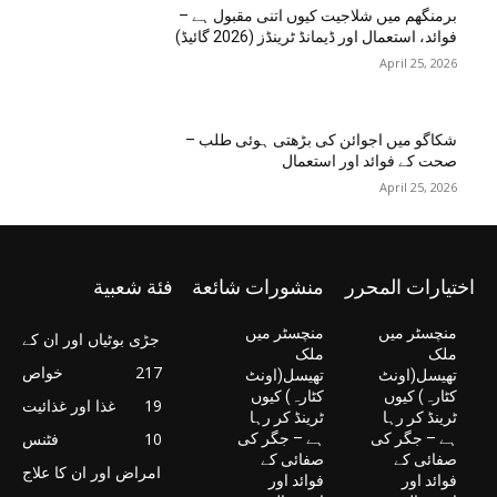
برمنگھم میں شلاجیت کیوں اتنی مقبول ہے –
فوائد، استعمال اور ڈیمانڈ ٹرینڈز (2026 گائیڈ)
April 25, 2026
شکاگو میں اجوائن کی بڑھتی ہوئی طلب –
صحت کے فوائد اور استعمال
April 25, 2026
اختيارات المحرر
منشورات شائعة
فئة شعبية
منچسٹر میں
منچسٹر میں
جڑی بوٹیاں اور ان کے
ملک
ملک
217
خواص
تھیسل(اونٹ
تھیسل(اونٹ
کٹارہ) کیوں
کٹارہ) کیوں
19
غذا اور غذائیت
ٹرینڈ کر رہا
ٹرینڈ کر رہا
10
فٹنس
ہے – جگر کی
ہے – جگر کی
صفائی کے
صفائی کے
امراض اور ان کا علاج
فوائد اور
فوائد اور