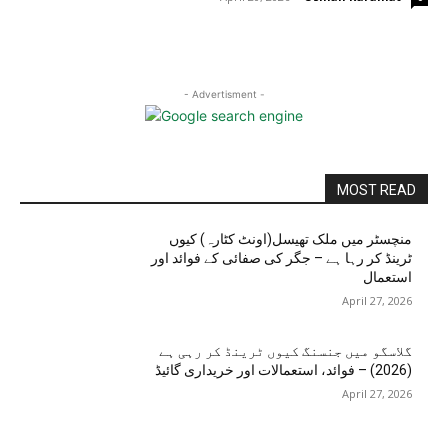
- Advertisment -
MOST READ
منچسٹر میں ملک تھیسل(اونٹ کٹارہ) کیوں
ٹرینڈ کر رہا ہے – جگر کی صفائی کے فوائد اور
استعمال
April 27, 2026
گلاسگو میں جنسنگ کیوں ٹرینڈ کر رہی ہے
(2026) – فوائد، استعمالات اور خریداری گائیڈ
April 27, 2026