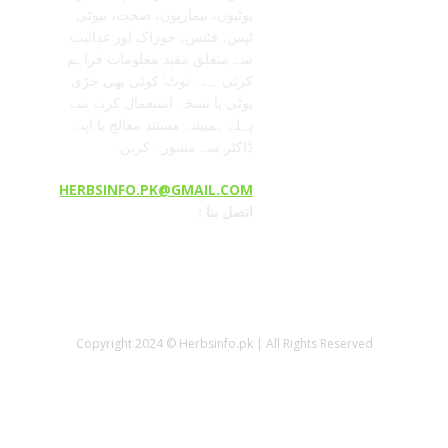
بوٹیوں، بیماریوں، صحت، بیوٹی
ٹپس، فٹنس، خوراک اور غذائیت
سے متعلق مفید معلومات فراہم
کرتی ہے۔ نوٹ: کوئی بھی جڑی
بوٹی یا نسخہ استعمال کرنے سے
پہلے ہمیشہ مستند معالج یا اپنے
ڈاکٹر سے مشورہ کریں۔
HERBSINFO.PK@GMAIL.COM
: اتصل بنا
Copyright 2024 © Herbsinfo.pk | All Rights Reserved