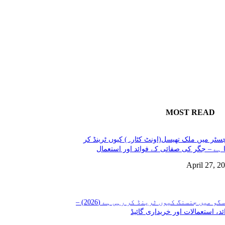
MOST READ
سٹر میں ملک تھیسل(اونٹ کٹارہ) کیوں ٹرینڈ کر
 ہے – جگر کی صفائی کے فوائد اور استعمال
April 27, 2
گلاسگو میں جنسنگ کیوں ٹرینڈ کر رہی ہے (2026) –
ئد، استعمالات اور خریداری گائیڈ