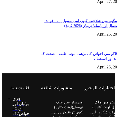
April 27, 2
نگھم میں شلاجیت کیوں اتنی مقبول ہے – فوائد،
مال اور ڈیمانڈ ٹرینڈز (2026 گائیڈ)
April 25, 2
گو میں اجوائن کی بڑھتی ہوئی طلب – صحت کے
ئد اور استعمال
April 25, 2
اختيارات المحرر
منشورات شائعة
فئة شعبية
جڑی
سٹر میں ملک
منچسٹر میں ملک
بوٹیاں اور
سل(اونٹ کٹارہ)
تھیسل(اونٹ کٹارہ)
ان کے
ں ٹرینڈ کر رہا ہے
کیوں ٹرینڈ کر رہا ہے
خواص
217