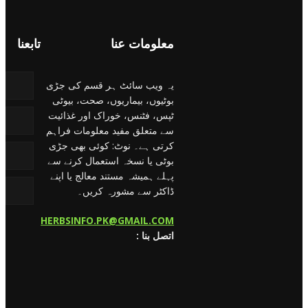
معلومات عنا
تابعنا
یہ ویب سائٹ ہر قسم کی جڑی
بوٹیوں، بیماریوں، صحت، بیوٹی
ٹپس، فٹنس، خوراک اور غذائیت
سے متعلق مفید معلومات فراہم
کرتی ہے۔ نوٹ: کوئی بھی جڑی
بوٹی یا نسخہ استعمال کرنے سے
پہلے ہمیشہ مستند معالج یا اپنے
ڈاکٹر سے مشورہ کریں۔
HERBSINFO.PK@GMAIL.COM
: اتصل بنا