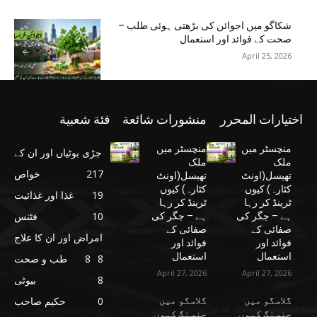
شکاگو میں اجوائن کی بڑھتی ہوئی طلب –
صحت کے فوائد اور استعمال
April 25, 2026
اختيارات المحرر
منشورات شائعة
فئة شعبية
منچسٹر میں
منچسٹر میں
جڑی بوٹیاں اور ان کے
ملک
ملک
217
خواص
تھیسل(اونٹ
تھیسل(اونٹ
کٹارہ) کیوں
کٹارہ) کیوں
19
غذا اور غذائیت
ٹرینڈ کر رہا
ٹرینڈ کر رہا
10
فٹنس
ہے – جگر کی
ہے – جگر کی
صفائی کے
صفائی کے
امراض اور ان کا علاج
فوائد اور
فوائد اور
استعمال
استعمال
8
8
طب و صحت
April 27, 2026
April 27, 2026
8
بیوٹی
گلاسگو میں
گلاسگو میں
0
حکیم صاحب
جنسنگ کیوں
جنسنگ کیوں