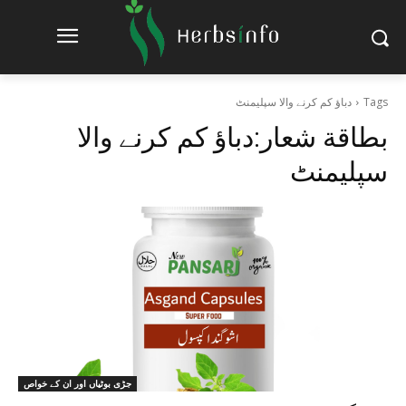
Tags
دباؤ کم کرنے والا سپلیمنٹ
بطاقة شعار:
دباؤ کم کرنے والا
سپلیمنٹ
جڑی بوٹیاں اور ان کے خواص