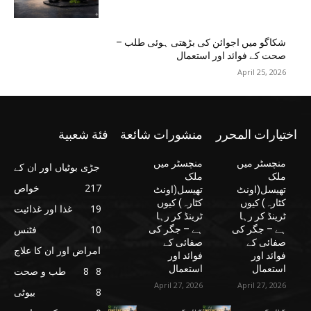
شکاگو میں اجوائن کی بڑھتی ہوئی طلب –
صحت کے فوائد اور استعمال
April 25, 2026
اختيارات المحرر
منشورات شائعة
فئة شعبية
منچسٹر میں
منچسٹر میں
جڑی بوٹیاں اور ان کے
ملک
ملک
217
خواص
تھیسل(اونٹ
تھیسل(اونٹ
کٹارہ) کیوں
کٹارہ) کیوں
19
غذا اور غذائیت
ٹرینڈ کر رہا
ٹرینڈ کر رہا
10
فٹنس
ہے – جگر کی
ہے – جگر کی
صفائی کے
صفائی کے
امراض اور ان کا علاج
فوائد اور
فوائد اور
استعمال
استعمال
8
8
طب و صحت
April 27, 2026
April 27, 2026
8
بیوٹی