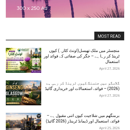
MOST READ
منچسٹر میں ملک تھیسل(اونٹ کٹارہ) کیوں
ٹرینڈ کر رہا ہے – جگر کی صفائی کے فوائد اور
استعمال
April 27, 2026
گلاسگو میں جنسنگ کیوں ٹرینڈ کر رہی ہے
(2026) – فوائد، استعمالات اور خریداری گائیڈ
April 27, 2026
برمنگھم میں شلاجیت کیوں اتنی مقبول ہے –
فوائد، استعمال اور ڈیمانڈ ٹرینڈز (2026 گائیڈ)
April 25, 2026