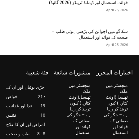
فوائد، استعمال اور ڈیمانڈ ٹرینڈز (2026 گائیڈ)
April 25, 2026
شکاگو میں اجوائن کی بڑھتی ہوئی طلب –
صحت کے فوائد اور استعمال
April 25, 2026
اختيارات المحرر
منشورات شائعة
فئة شعبية
منچسٹر میں
منچسٹر میں
جڑی بوٹیاں اور ان کے
ملک
ملک
217
خواص
تھیسل(اونٹ
تھیسل(اونٹ
کٹارہ) کیوں
کٹارہ) کیوں
19
غذا اور غذائیت
ٹرینڈ کر رہا
ٹرینڈ کر رہا
10
فٹنس
ہے – جگر کی
ہے – جگر کی
صفائی کے
صفائی کے
امراض اور ان کا علاج
فوائد اور
فوائد اور
استعمال
استعمال
8
8
طب و صحت