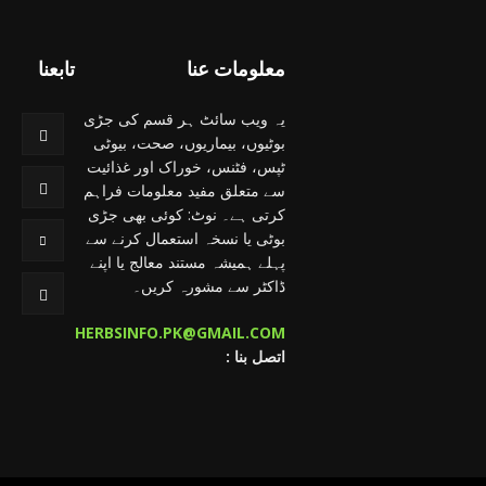
معلومات عنا
تابعنا
یہ ویب سائٹ ہر قسم کی جڑی
بوٹیوں، بیماریوں، صحت، بیوٹی
ٹپس، فٹنس، خوراک اور غذائیت
سے متعلق مفید معلومات فراہم
کرتی ہے۔ نوٹ: کوئی بھی جڑی
بوٹی یا نسخہ استعمال کرنے سے
پہلے ہمیشہ مستند معالج یا اپنے
ڈاکٹر سے مشورہ کریں۔
HERBSINFO.PK@GMAIL.COM
: اتصل بنا