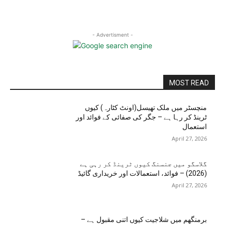
- Advertisment -
MOST READ
منچسٹر میں ملک تھیسل(اونٹ کٹارہ) کیوں
ٹرینڈ کر رہا ہے – جگر کی صفائی کے فوائد اور
استعمال
April 27, 2026
گلاسگو میں جنسنگ کیوں ٹرینڈ کر رہی ہے
(2026) – فوائد، استعمالات اور خریداری گائیڈ
April 27, 2026
برمنگھم میں شلاجیت کیوں اتنی مقبول ہے –