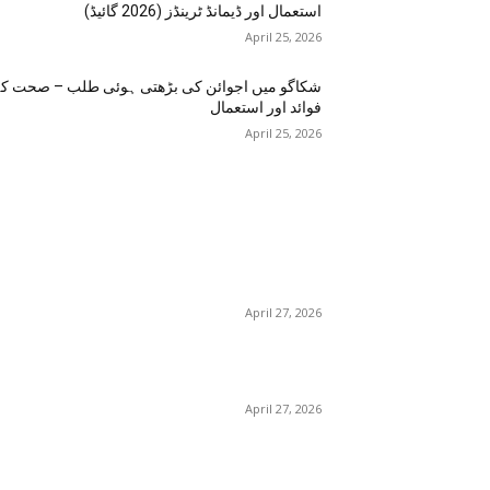
استعمال اور ڈیمانڈ ٹرینڈز (2026 گائیڈ)
April 25, 2026
شکاگو میں اجوائن کی بڑھتی ہوئی طلب – صحت ک
فوائد اور استعمال
April 25, 2026
اختيارات المحرر
منچسٹر میں ملک تھیسل(اونٹ کٹارہ) کیوں ٹرینڈ کر
رہا ہے – جگر کی صفائی کے فوائد اور استعمال
April 27, 2026
گلاسگو می
– فوائد، استعمالات اور خریداری گائیڈ
April 27, 2026
برمنگھم میں شلاجیت کیوں اتنی مقبول ہے – فوائد،
استعمال اور ڈیمانڈ ٹرینڈز (2026 گائیڈ)