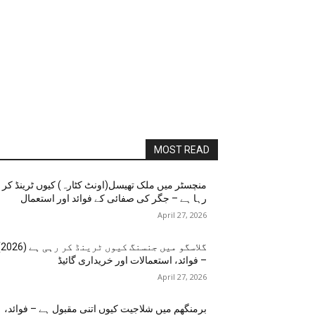
MOST READ
منچسٹر میں ملک تھیسل(اونٹ کٹارہ) کیوں ٹرینڈ کر
رہا ہے – جگر کی صفائی کے فوائد اور استعمال
April 27, 2026
گلاسگو می
– فوائد، استعمالات اور خریداری گائیڈ
April 27, 2026
برمنگھم میں شلاجیت کیوں اتنی مقبول ہے – فوائد،