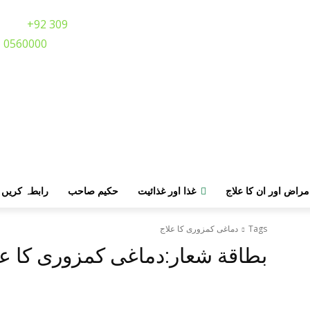
Call:
+92 309
0560000
مراض اور ان کا علاج
غذا اور غذائیت
حکیم صاحب
رابطہ کریں
Tags
دماغی کمزوری کا علاج
بطاقة شعار:
دماغی کمزوری کا عل