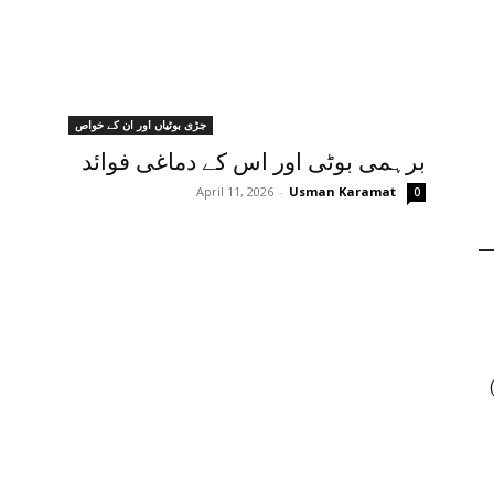
جڑی بوٹیاں اور ان کے خواص
برہمی بوٹی اور اس کے دماغی فوائد
April 11, 2026
-
Usman Karamat
0
ں جنسنگ کیوں ٹرینڈ کر رہی ہے (2026)