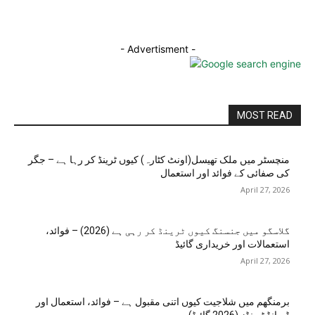
- Advertisment -
MOST READ
منچسٹر میں ملک تھیسل(اونٹ کٹارہ) کیوں ٹرینڈ کر رہا ہے – جگر
کی صفائی کے فوائد اور استعمال
April 27, 2026
گلاسگو میں جنسنگ کیوں ٹرینڈ کر رہی ہے (2026) – فوائد،
استعمالات اور خریداری گائیڈ
April 27, 2026
برمنگھم میں شلاجیت کیوں اتنی مقبول ہے – فوائد، استعمال اور