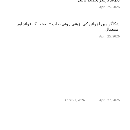
ڈیمانڈ ٹرینڈز (2026 گائیڈ)
April 25, 2026
شکاگو میں اجوائن کی بڑھتی ہوئی طلب – صحت کے فوائد اور
استعمال
April 25, 2026
اختيارات المحرر
منشورات شائعة
فئة شعبية
جڑی بوٹیاں اور ان کے
منچسٹر میں ملک
منچسٹر میں ملک
تھیسل(اونٹ کٹارہ)
تھیسل(اونٹ کٹارہ)
217
خواص
کیوں ٹرینڈ کر رہا ہے
کیوں ٹرینڈ کر رہا ہے
19
غذا اور غذائیت
– جگر کی صفائی کے
– جگر کی صفائی کے
فوائد اور استعمال
فوائد اور استعمال
10
فٹنس
April 27, 2026
April 27, 2026
امراض اور ان کا علاج
8
8
طب و صحت
گلاسگو میں جنسنگ
گلاسگو میں جنسنگ
8
بیوٹی
کیوں ٹرینڈ کر
کیوں ٹرینڈ کر
رہی ہے (2026) –
رہی ہے (2026) –
0
حکیم صاحب