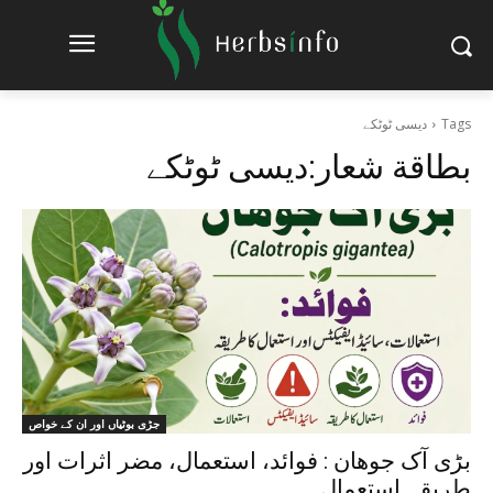
Tags
دیسی ٹوٹکے
بطاقة شعار:
دیسی ٹوٹکے
جڑی بوٹیاں اور ان کے خواص
بڑی آک جوھان : فوائد، استعمال، مضر اثرات اور
طریقہ استعمال