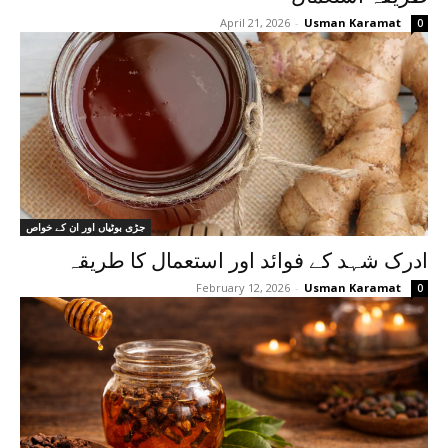
April 21, 2026
-
Usman Karamat
0
جڑی بوٹیاں اور ان کے خواص
ادرک شہد کے فوائد اور استعمال کا طریقہ
February 12, 2026
-
Usman Karamat
0