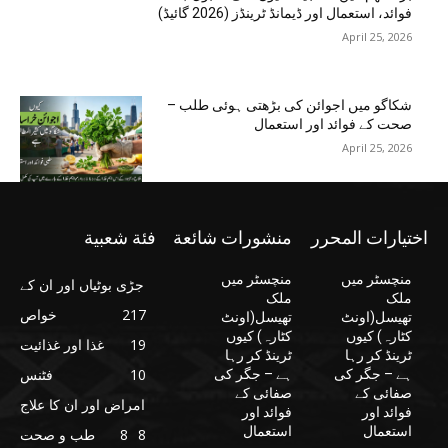
فوائد، استعمال اور ڈیمانڈ ٹرینڈز (2026 گائیڈ)
April 25, 2026
شکاگو میں اجوائن کی بڑھتی ہوئی طلب –
صحت کے فوائد اور استعمال
April 25, 2026
اختيارات المحرر
منشورات شائعة
فئة شعبية
منچسٹر میں
منچسٹر میں
جڑی بوٹیاں اور ان کے
ملک
ملک
217
خواص
تھیسل(اونٹ
تھیسل(اونٹ
کٹارہ) کیوں
کٹارہ) کیوں
19
غذا اور غذائیت
ٹرینڈ کر رہا
ٹرینڈ کر رہا
10
فٹنس
ہے – جگر کی
ہے – جگر کی
صفائی کے
صفائی کے
امراض اور ان کا علاج
فوائد اور
فوائد اور
استعمال
استعمال
8
8
طب و صحت