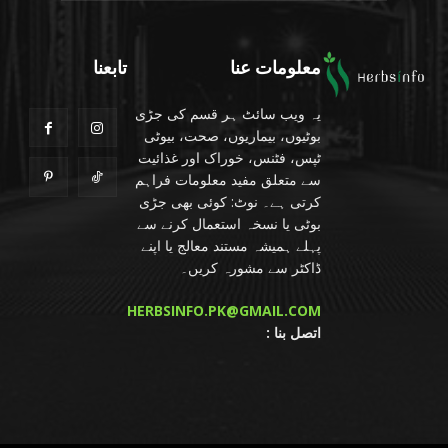
معلومات عنا
تابعنا
یہ ویب سائٹ ہر قسم کی جڑی
بوٹیوں، بیماریوں، صحت، بیوٹی
ٹپس، فٹنس، خوراک اور غذائیت
سے متعلق مفید معلومات فراہم
کرتی ہے۔ نوٹ: کوئی بھی جڑی
بوٹی یا نسخہ استعمال کرنے سے
پہلے ہمیشہ مستند معالج یا اپنے
ڈاکٹر سے مشورہ کریں۔
HERBSINFO.PK@GMAIL.COM
: اتصل بنا