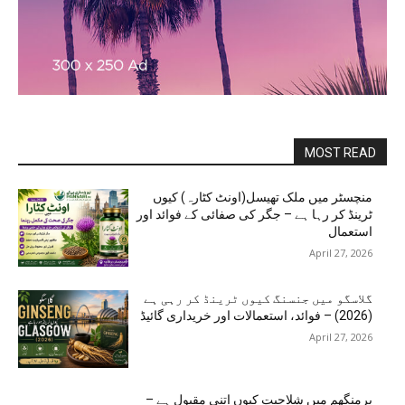
MOST READ
منچسٹر میں ملک تھیسل(اونٹ کٹارہ) کیوں
ٹرینڈ کر رہا ہے – جگر کی صفائی کے فوائد اور
استعمال
April 27, 2026
گلاسگو میں جنسنگ کیوں ٹرینڈ کر رہی ہے
(2026) – فوائد، استعمالات اور خریداری گائیڈ
April 27, 2026
برمنگھم میں شلاجیت کیوں اتنی مقبول ہے –