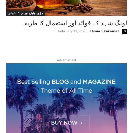
جڑی بوٹیاں اور ان کے خواص
لونگ شہد کے فوائد اور استعمال کا طریقہ
February 12, 2026
-
Usman Karamat
0
- Advertisment -