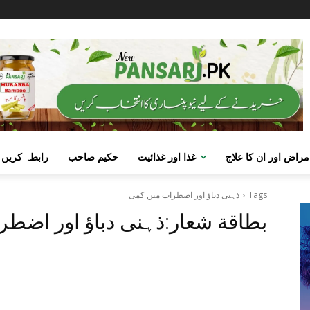
مراض اور ان کا علاج
غذا اور غذائیت
حکیم صاحب
رابطہ کریں
Tags
ذہنی دباؤ اور اضطراب میں کمی
بطاقة شعار:
ذہنی دباؤ اور اضط