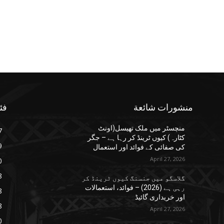
منشورات شائعة
فئ
منچسٹر میں ملک تھیسل(اونٹ
7
کٹارہ) کیوں ٹرینڈ کر رہا ہے – جگر
9
کی صفائی کے فوائد اور استعمال
April 27, 2026
0
8
گلاسگو میں جنسنگ کیوں ٹرینڈ کر
رہی ہے (2026) – فوائد، استعمالات
8
اور خریداری گائیڈ
8
April 27, 2026
0