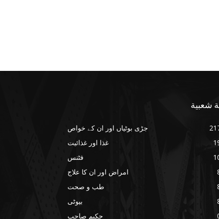
ة شعبية
21
جڑی بوٹیاں اور ان کے خواص
1
غذا اور غذائیت
1
فٹنس
امراض اور ان کا علاج
طب و صحت
بیوٹی
حکیم صاحب