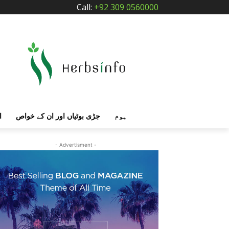
Call:
+92 309 0560000
ہوم
جڑی بوٹیاں اور ان کے خواص
ا
- Advertisment -