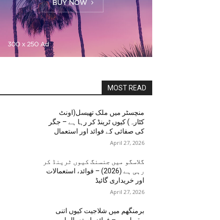
MOST READ
منچسٹر میں ملک تھیسل(اونٹ
کٹارہ) کیوں ٹرینڈ کر رہا ہے – جگر
کی صفائی کے فوائد اور استعمال
April 27, 2026
گلاسگو میں جنسنگ کیوں ٹرینڈ کر
رہی ہے (2026) – فوائد، استعمالات
اور خریداری گائیڈ
April 27, 2026
برمنگھم میں شلاجیت کیوں اتنی