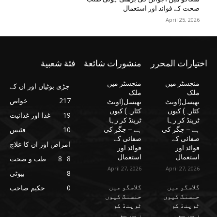
صحت کے فوائد اور استعمال
April 25, 2026
اختيارات المحرر
منشورات شائعة
فئة شعبية
منچسٹر میں
منچسٹر میں
جڑی بوٹیاں اور ان کے
ملک
ملک
217
خواص
تھیسل(اونٹ
تھیسل(اونٹ
کٹارہ) کیوں
کٹارہ) کیوں
19
غذا اور غذائیت
ٹرینڈ کر رہا
ٹرینڈ کر رہا
10
فٹنس
ہے – جگر کی
ہے – جگر کی
صفائی کے
صفائی کے
امراض اور ان کا علاج
فوائد اور
فوائد اور
استعمال
استعمال
8
8
طب و صحت
April 27, 2026
April 27, 2026
8
بیوٹی
گلاسگو میں
گلاسگو میں
0
حکیم صاحب
جنسنگ کیوں
جنسنگ کیوں
ٹرینڈ کر
ٹرینڈ کر
رہی ہے
رہی ہے