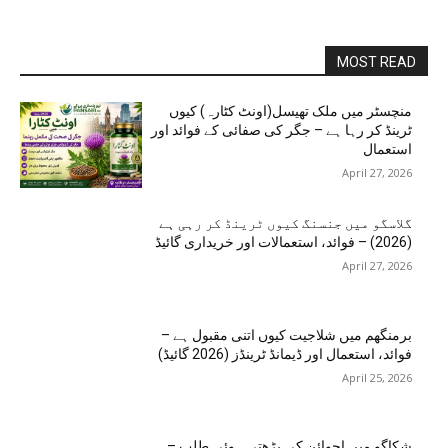
MOST READ
منچسٹر میں ملک تھیسل(اونٹ کٹارہ) کیوں
ٹرینڈ کر رہا ہے – جگر کی صفائی کے فوائد اور
استعمال
April 27, 2026
گلاسگو میں جنسنگ کیوں ٹرینڈ کر رہی ہے
(2026) – فوائد، استعمالات اور خریداری گائیڈ
April 27, 2026
برمنگھم میں شلاجیت کیوں اتنی مقبول ہے –
فوائد، استعمال اور ڈیمانڈ ٹرینڈز (2026 گائیڈ)
April 25, 2026
شکاگو میں اجوائن کی بڑھتی ہوئی طلب –