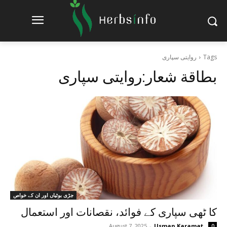
Tags
روایتی سپاری
بطاقة شعار:
روایتی سپاری
جڑی بوٹیاں اور ان کے خواص
کا ٹھی سپاری کے فوائد، نقصانات اور استعمال
August 7, 2025
-
Usman Karamat
0