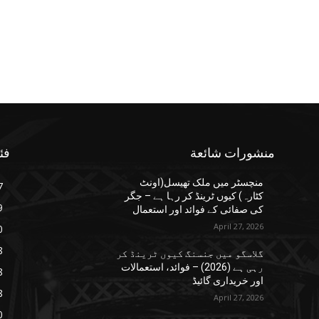
منشورات شائعة
فئ
منچسٹر میں ملک تھیسل(اونٹ
7
کٹارہ) کیوں ٹرینڈ کر رہا ہے – جگر
9
کی صفائی کے فوائد اور استعمال
April 27, 2026
0
8
گلاسگو میں جنسنگ کیوں ٹرینڈ کر
رہی ہے (2026) – فوائد، استعمالات
8
اور خریداری گائیڈ
8
April 27, 2026
0