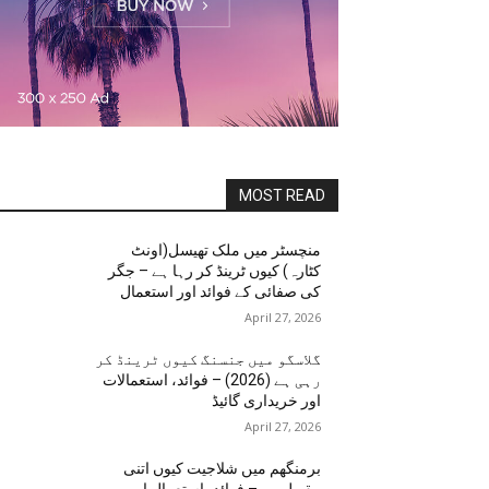
MOST READ
منچسٹر میں ملک تھیسل(اونٹ
کٹارہ) کیوں ٹرینڈ کر رہا ہے – جگر
کی صفائی کے فوائد اور استعمال
April 27, 2026
گلاسگو میں جنسنگ کیوں ٹرینڈ کر
رہی ہے (2026) – فوائد، استعمالات
اور خریداری گائیڈ
April 27, 2026
برمنگھم میں شلاجیت کیوں اتنی