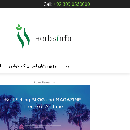
Call:
+92 309 0560000
ہوم
جڑی بوٹیاں اور ان کے خواص
ا
- Advertisment -