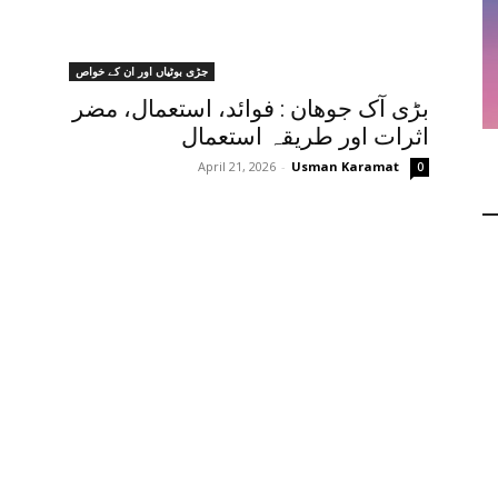
جڑی بوٹیاں اور ان کے خواص
بڑی آک جوھان : فوائد، استعمال، مضر
اثرات اور طریقہ استعمال
April 21, 2026
-
Usman Karamat
0