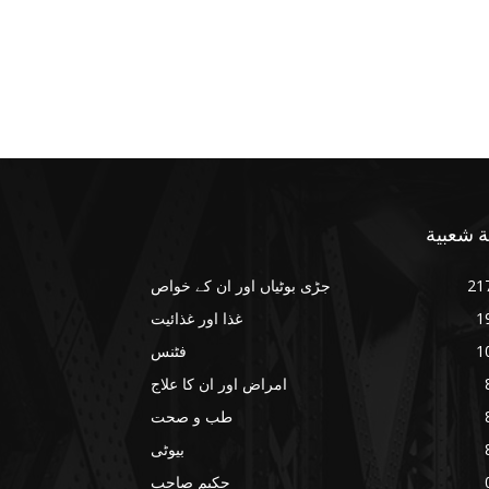
ة شعبية
21
جڑی بوٹیاں اور ان کے خواص
1
غذا اور غذائیت
1
فٹنس
امراض اور ان کا علاج
طب و صحت
بیوٹی
حکیم صاحب