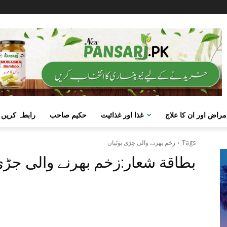
مراض اور ان کا علاج
غذا اور غذائیت
حکیم صاحب
رابطہ کریں
Tags
زخم بھرنے والی جڑی بوٹیاں
بطاقة شعار:
زخم بھرنے والی جڑی