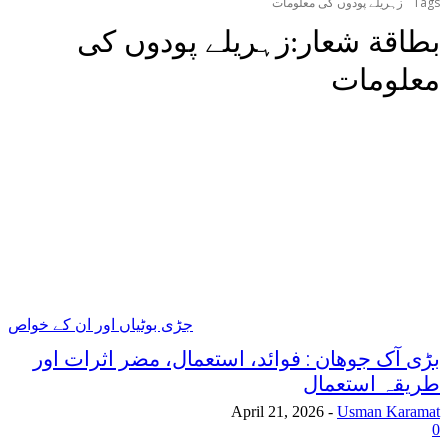
Tags
زہریلے پودوں کی معلومات
بطاقة شعار:
زہریلے پودوں کی
معلومات
جڑی بوٹیاں اور ان کے خواص
بڑی آک جوھان : فوائد، استعمال، مضر اثرات اور
طریقہ استعمال
April 21, 2026
-
Usman Karamat
0