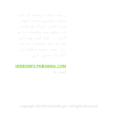
یہ ویب سائٹ ہر قسم کی جڑی
بوٹیوں، بیماریوں، صحت، بیوٹی
ٹپس، فٹنس، خوراک اور غذائیت
سے متعلق مفید معلومات فراہم
کرتی ہے۔ نوٹ: کوئی بھی جڑی
بوٹی یا نسخہ استعمال کرنے سے
پہلے ہمیشہ مستند معالج یا اپنے
ڈاکٹر سے مشورہ کریں۔
HERBSINFO.PK@GMAIL.COM
: اتصل بنا
Copyright 2024 © Herbsinfo.pk | All Rights Reserved